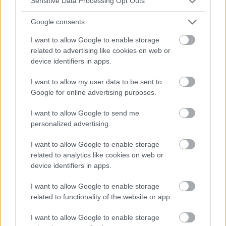
Sensitive Data Processing Opt Outs
Google consents
I want to allow Google to enable storage
related to advertising like cookies on web or
device identifiers in apps.
OTROS TEMAS
I want to allow my user data to be sent to
Hormonas y peso corporal: cómo afectan los
Google for online advertising purposes.
desequilibrios hormonales a la salud y a la forma del
cuerpo
I want to allow Google to send me
Las hormonas son compuestos que gestionan cientos de
personalized advertising.
procesos en nuestro organismo: desde la regulación del
metabolismo y los niveles de glucosa en sangre hasta el
I want to allow Google to enable storage
control del crecimiento y la...
related to analytics like cookies on web or
device identifiers in apps.
I want to allow Google to enable storage
related to functionality of the website or app.
I want to allow Google to enable storage