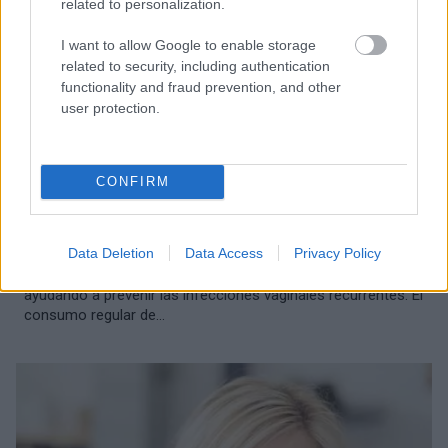
related to personalization.
I want to allow Google to enable storage
related to security, including authentication
functionality and fraud prevention, and other
user protection.
OTROS TEMAS
CONFIRM
Probióticos en la dieta. Protección natural contra las
infecciones íntimas
Data Deletion
Data Access
Privacy Policy
Los probióticos naturales presentes en la dieta pueden
contribuir eficazmente a la salud íntima de la mujer
ayudando a prevenir las infecciones vaginales recurrentes. El
consumo regular de...