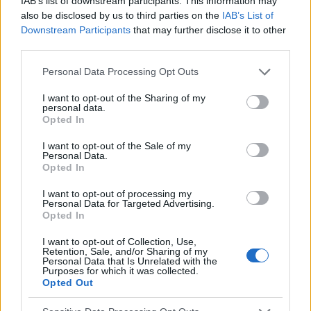
IAB’s list of downstream participants. This information may
also be disclosed by us to third parties on the
IAB’s List of
Downstream Participants
that may further disclose it to other
third parties.
Please note that this website/app uses one or more Google
Personal Data Processing Opt Outs
OTROS TEMAS
services and may gather and store information including but
not limited to your visit or usage behaviour. You may click to
I want to opt-out of the Sharing of my
Cuidado de la piel consciente: elija sabiamente - por
personal data.
grant or deny consent to Google and its third-party tags to
Opted In
usted y por el planeta
use your data for below specified purposes in below Google
Las estanterías de las tiendas están abarrotadas de un gran
consent section.
I want to opt-out of the Sale of my
número de productos, lo que no facilita la vida cuando se
Personal Data.
Opted In
trata de encontrar el adecuado. Por eso el cuidado
consciente de la piel es cada...
I want to opt-out of processing my
Personal Data for Targeted Advertising.
Opted In
I want to opt-out of Collection, Use,
Retention, Sale, and/or Sharing of my
Personal Data that Is Unrelated with the
Purposes for which it was collected.
Opted Out