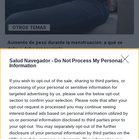
OTROS TEMAS
Aumento de peso durante la menstruación: a qué se
debe y debe preocuparle
Los cambios de peso en las mujeres durante el ciclo
Salud Navegador -
Do Not Process My Personal
menstrual están relacionados con las fluctuaciones
Information
hormonales naturales que afectan al apetito y a la retención
de agua en el cuerpo. El aumento...
If you wish to opt-out of the sale, sharing to third parties, or
processing of your personal or sensitive information for
targeted advertising by us, please use the below opt-out
section to confirm your selection. Please note that after your
opt-out request is processed you may continue seeing
interest-based ads based on personal information utilized by
us or personal information disclosed to third parties prior to
your opt-out. You may separately opt-out of the further
disclosure of your personal information by third parties on the