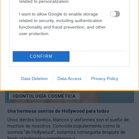
esmalte y ofrecen ventajas...
related to personalization.
I want to allow Google to enable storage
related to security, including authentication
functionality and fraud prevention, and other
user protection.
CONFIRM
Data Deletion
Data Access
Privacy Policy
ODONTOLOGÍA COSMÉTICA
Una hermosa sonrisa de Hollywood para todos
Unos dientes bonitos, blancos y uniformes son el sueño de
muchos de nosotros. Conocida popularmente como la
sonrisa "de Hollywood", solíamos conseguirla después de
llevar ortodoncia y someternos a...