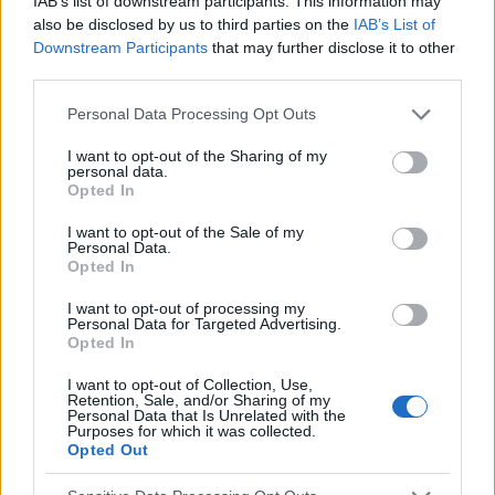
IAB’s list of downstream participants. This information may
por sus dientes. En el siguiente...
also be disclosed by us to third parties on the
IAB’s List of
Downstream Participants
that may further disclose it to other
third parties.
Please note that this website/app uses one or more Google
Personal Data Processing Opt Outs
services and may gather and store information including but
not limited to your visit or usage behaviour. You may click to
I want to opt-out of the Sharing of my
personal data.
grant or deny consent to Google and its third-party tags to
Opted In
use your data for below specified purposes in below Google
consent section.
I want to opt-out of the Sale of my
Personal Data.
Opted In
I want to opt-out of processing my
Personal Data for Targeted Advertising.
Opted In
ODONTOLOGÍA COSMÉTICA
I want to opt-out of Collection, Use,
Retention, Sale, and/or Sharing of my
Adhesión: un método para restaurar los dientes
Personal Data that Is Unrelated with the
Purposes for which it was collected.
La adhesión es un método para restaurar las superficies
Opted Out
dentales, así como para cubrir decoloraciones, caries y
deformaciones con resina compuesta; el material está