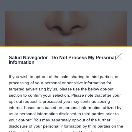
Salud Navegador -
Do Not Process My Personal
Information
If you wish to opt-out of the sale, sharing to third parties, or
processing of your personal or sensitive information for
ODONTOLOGÍA COSMÉTICA
targeted advertising by us, please use the below opt-out
section to confirm your selection. Please note that after your
opt-out request is processed you may continue seeing
¿Por qué los estadounidenses están obsesionados con
interest-based ads based on personal information utilized by
sus dientes?
us or personal information disclosed to third parties prior to
Existen varios estereotipos sobre los estadounidenses.
your opt-out. You may separately opt-out of the further
Aunque muchos de ellos son falsos, uno es la verdad
disclosure of your personal information by third parties on the
absoluta. Se trata de la obsesión de los estadounidenses