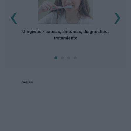
‹
›
Do
Gingivitis - causas, síntomas, diagnóstico,
tratamiento
Publicidad: