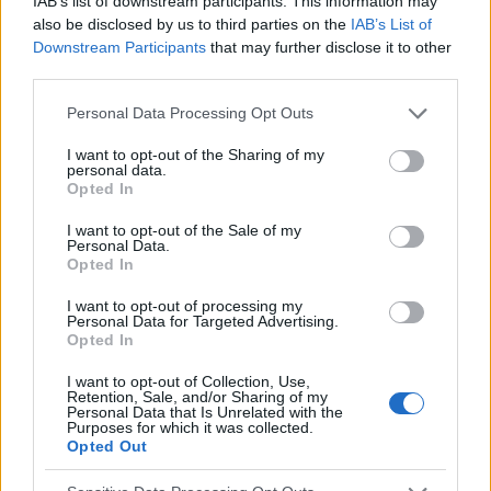
IAB’s list of downstream participants. This information may
also be disclosed by us to third parties on the
IAB’s List of
La robótica en el tratamiento de dientes fracturados
Downstream Participants
that may further disclose it to other
La tecnología moderna está cambiando rápidamente la
third parties.
atención odontológica. En EE.UU., los investigadores están
Please note that this website/app uses one or more Google
probando un sistema que puede penetrar incluso en las
Personal Data Processing Opt Outs
services and may gather and store information including but
zonas menos accesibles de la boca.
not limited to your visit or usage behaviour. You may click to
I want to opt-out of the Sharing of my
personal data.
grant or deny consent to Google and its third-party tags to
Opted In
use your data for below specified purposes in below Google
consent section.
I want to opt-out of the Sale of my
Personal Data.
Opted In
I want to opt-out of processing my
Personal Data for Targeted Advertising.
Opted In
I want to opt-out of Collection, Use,
Retention, Sale, and/or Sharing of my
Personal Data that Is Unrelated with the
Purposes for which it was collected.
Opted Out
TRATAMIENTO Y PREVENCIÓN