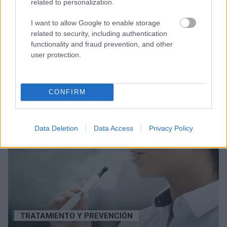
TRATAMIENTO Y PREVENCIÓN
related to personalization.
I want to allow Google to enable storage
¿Cómo lidiar con el mal aliento por las mañanas?
related to security, including authentication
Un olor desagradable, a pesar de lavarnos los dientes por la
functionality and fraud prevention, and other
noche, aparece en nuestra boca cada mañana. ¿Existe
user protection.
alguna forma de hacer frente a este problema?
CONFIRM
Data Deletion
Data Access
Privacy Policy
TRATAMIENTO Y PREVENCIÓN