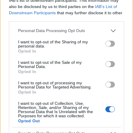
IAB’s list of downstream participants. This information may
also be disclosed by us to third parties on the
IAB’s List of
Downstream Participants
that may further disclose it to other
third parties.
Please note that this website/app uses one or more Google
Personal Data Processing Opt Outs
services and may gather and store information including but
not limited to your visit or usage behaviour. You may click to
I want to opt-out of the Sharing of my
personal data.
grant or deny consent to Google and its third-party tags to
Opted In
use your data for below specified purposes in below Google
consent section.
I want to opt-out of the Sale of my
Personal Data.
Opted In
ANTICONCEPCIÓN
I want to opt-out of processing my
Personal Data for Targeted Advertising.
Los efectos secundarios más comunes de la
Opted In
anticoncepción hormonal
Muchas personas consideran que la píldora anticonceptiva
I want to opt-out of Collection, Use,
Retention, Sale, and/or Sharing of my
es un método anticonceptivo extremadamente eficaz. Sin
Personal Data that Is Unrelated with the
embargo, nada es gratis: las pacientes que las utilizan
Purposes for which it was collected.
pueden experimentar diversos...
Opted Out