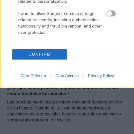
related to personalization.
I want to allow Google to enable storage
related to security, including authentication
functionality and fraud prevention, and other
user protection.
CONFIRM
ANTICONCEPCIÓN
Data Deletion
Data Access
Privacy Policy
¿Por qué hacer pruebas hepáticas cuando se toman
anticonceptivos hormonales?
Las pruebas hepáticas permiten evaluar el funcionamiento
de su hígado. Cuando se utilizan anticonceptivos, es
especialmente aconsejable hacerse controles cada cierto
tiempo para conocer los niveles...