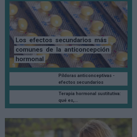
Los
efectos
secundarios
más
comunes
de
la
anticoncepción
hormonal
Píldoras anticonceptivas -
efectos secundarios
Terapia hormonal sustitutiva:
qué es,...