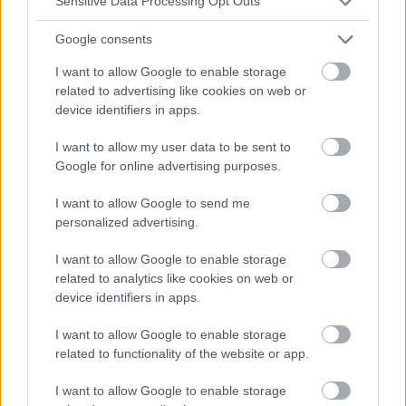
Sensitive Data Processing Opt Outs
Google consents
I want to allow Google to enable storage
related to advertising like cookies on web or
device identifiers in apps.
I want to allow my user data to be sent to
Google for online advertising purposes.
I want to allow Google to send me
personalized advertising.
ANTICONCEPCIÓN
I want to allow Google to enable storage
related to analytics like cookies on web or
¡Píldora del día después sólo con receta!
device identifiers in apps.
El Sejm aprobó el jueves una ley sobre servicios sanitarios
que estipula que la píldora del día después sólo se venderá
I want to allow Google to enable storage
con receta médica.
related to functionality of the website or app.
I want to allow Google to enable storage