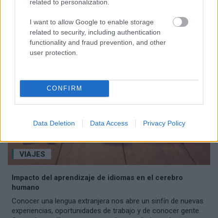
related to personalization.
seguros y qué hacer si desarrolla diarrea mientras viaja.
I want to allow Google to enable storage
related to security, including authentication
functionality and fraud prevention, and other
user protection.
CONFIRM
Data Deletion
Data Access
Privacy Policy
VIAJES
Impacto del aprendizaje de idiomas en el cerebro
humano
Conocer una lengua extranjera nos abre un sinfín de nuevas
experiencias, oportunidades de trabajo y de conocer gente.