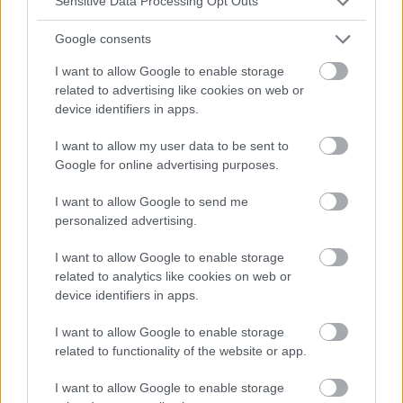
Sensitive Data Processing Opt Outs
como fiebre, diarrea, dolores abdominales o articulares,
debe visitar a su médico lo antes posible e informarle sobre
Google consents
el destino de sus...
I want to allow Google to enable storage
related to advertising like cookies on web or
device identifiers in apps.
I want to allow my user data to be sent to
Google for online advertising purposes.
I want to allow Google to send me
personalized advertising.
I want to allow Google to enable storage
related to analytics like cookies on web or
device identifiers in apps.
VIAJES
I want to allow Google to enable storage
related to functionality of the website or app.
Orientación para viajeros sobre alimentos seguros
I want to allow Google to enable storage
Cómo evitar enfermar por alimentos y bebidas poco