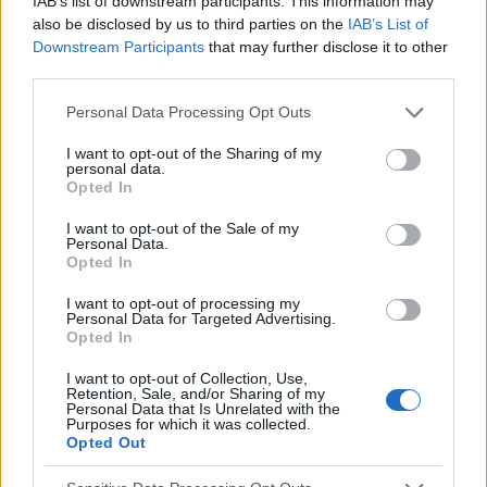
IAB’s list of downstream participants. This information may
de 900 personas de la República Checa ya la han utilizado
also be disclosed by us to third parties on the
IAB’s List of
para pedir ayuda. La...
Downstream Participants
that may further disclose it to other
third parties.
Please note that this website/app uses one or more Google
Personal Data Processing Opt Outs
services and may gather and store information including but
not limited to your visit or usage behaviour. You may click to
I want to opt-out of the Sharing of my
personal data.
grant or deny consent to Google and its third-party tags to
Opted In
use your data for below specified purposes in below Google
consent section.
I want to opt-out of the Sale of my
Personal Data.
Opted In
I want to opt-out of processing my
Personal Data for Targeted Advertising.
Opted In
VIAJES
I want to opt-out of Collection, Use,
Retention, Sale, and/or Sharing of my
Personal Data that Is Unrelated with the
Purposes for which it was collected.
¿Cómo puedo protegerme de las enfermedades
Opted Out
tropicales?
Si, a su regreso de un "país tropical", desarrolla síntomas