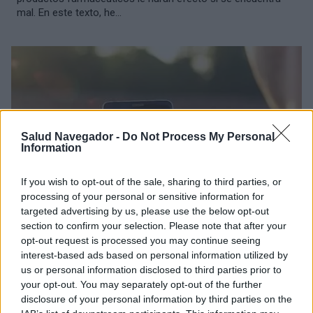
mal. En este texto, he...
Salud Navegador -
Do Not Process My Personal
Information
If you wish to opt-out of the sale, sharing to third parties, or
processing of your personal or sensitive information for
targeted advertising by us, please use the below opt-out
section to confirm your selection. Please note that after your
VIAJES
opt-out request is processed you may continue seeing
interest-based ads based on personal information utilized by
La aplicación para teléfonos inteligentes puede salvar
us or personal information disclosed to third parties prior to
vidas en la República Checa
your opt-out. You may separately opt-out of the further
La aplicación Záchranka permite llamar rápidamente a un
disclosure of your personal information by third parties on the
paramédico, aunque no se conozca la dirección exacta. Más