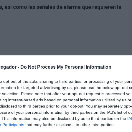
s, así como las señales de alarma que requieren la
vegador -
Do Not Process My Personal Information
to opt-out of the sale, sharing to third parties, or processing of your per
formation for targeted advertising by us, please use the below opt-out s
r selection. Please note that after your opt-out request is processed y
eing interest-based ads based on personal information utilized by us or
disclosed to third parties prior to your opt-out. You may separately opt-
losure of your personal information by third parties on the IAB’s list of
. This information may also be disclosed by us to third parties on the
IA
de crecimiento disminuye, el aumento medio de la
Participants
that may further disclose it to other third parties.
 12 cm y el peso corporal de unos 2,5 kg. Puede