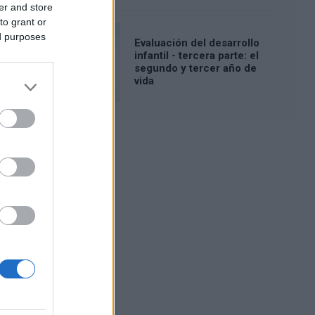
er and store
to grant or
ed purposes
Evaluación del desarrollo
infantil - tercera parte: el
segundo y tercer año de
vida
Publicidad: