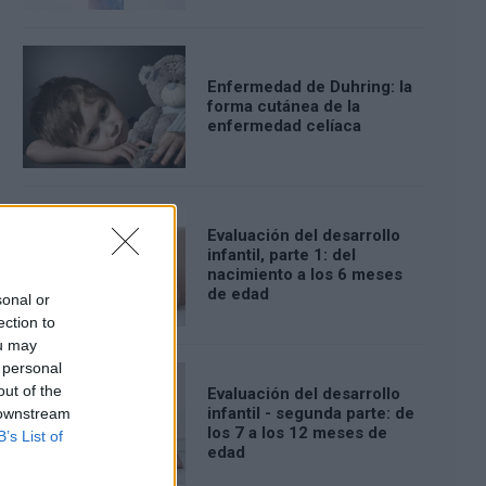
Enfermedad de Duhring: la
forma cutánea de la
enfermedad celíaca
Evaluación del desarrollo
infantil, parte 1: del
nacimiento a los 6 meses
de edad
sonal or
ection to
ou may
 personal
out of the
Evaluación del desarrollo
infantil - segunda parte: de
 downstream
los 7 a los 12 meses de
B’s List of
edad