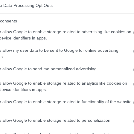
ve Data Processing Opt Outs
consents
o allow Google to enable storage related to advertising like cookies on
evice identifiers in apps.
Y
o allow my user data to be sent to Google for online advertising
s.
 de otros más grandes, no señala al menos una parte
to allow Google to send me personalized advertising.
e se le pregunta, no imita ni ayuda en las actividades
o allow Google to enable storage related to analytics like cookies on
e solo de una taza
evice identifiers in apps.
 para coger juguetes, no se sube a los equipos
o allow Google to enable storage related to functionality of the website
l niño, su capacidad para comprender situaciones
o allow Google to enable storage related to personalization.
ción especial