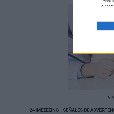
I want t
authenti
fot
24 IMEEEEING - SEÑALES DE ADVERTE