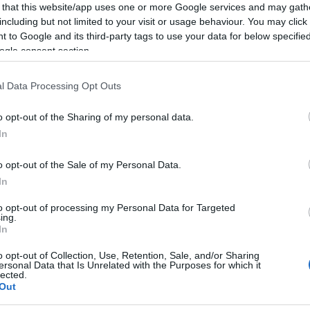
 that this website/app uses one or more Google services and may gath
ue preocupa a los padres. El tejido adiposo es menos
including but not limited to your visit or usage behaviour. You may click 
 to Google and its third-party tags to use your data for below specifi
o y musculoso. Con la adopción de una posición
ogle consent section.
ia; aparece la lordosis -el ahuecamiento de la columna
ante.
l Data Processing Opt Outs
es y a los 20 ya corre y anda. A los 24 meses se
o opt-out of the Sharing of my personal data.
In
s objetos ni al peligro, y requiere una supervisión
y los 18 meses, pero ésta es también una
o opt-out of the Sale of my Personal Data.
uanto más tarde empieza a hablar, más rápido se
In
l comportamiento, imita a su madre, pero juega por su
to opt-out of processing my Personal Data for Targeted
ing.
 el segundo año de vida comienza a informar de sus
In
o opt-out of Collection, Use, Retention, Sale, and/or Sharing
ersonal Data that Is Unrelated with the Purposes for which it
lected.
antil deben distinguirse en 3 categorías
:
Out