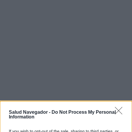
¿Interesante? ¡Compártelo en Facebook!
Salud Navegador -
Do Not Process My Personal
Information
¿Quiere estar al día? Síganos en
G
o
o
g
l
e
News
If you wish to opt-out of the sale, sharing to third parties, or