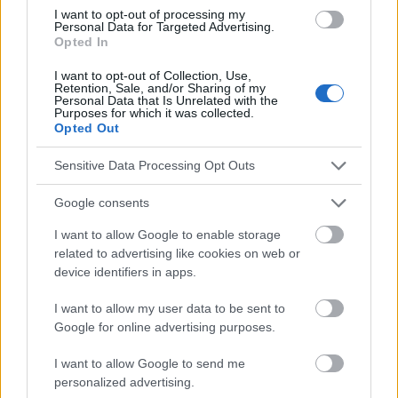
I want to opt-out of processing my
Personal Data for Targeted Advertising.
Opted In
El contenido y los materiales de este sitio son de carácter
I want to opt-out of Collection, Use,
Retention, Sale, and/or Sharing of my
educativo e informativo. El editor y los redactores del sitio no son
Personal Data that Is Unrelated with the
responsables de los efectos de su aplicación. Antes de aplicar
Purposes for which it was collected.
los consejos y sugerencias incluidos en este sitio web consúltalo
Opted Out
con un médico.
Sensitive Data Processing Opt Outs
Publicidad:
Google consents
I want to allow Google to enable storage
related to advertising like cookies on web or
device identifiers in apps.
I want to allow my user data to be sent to
Google for online advertising purposes.
I want to allow Google to send me
personalized advertising.