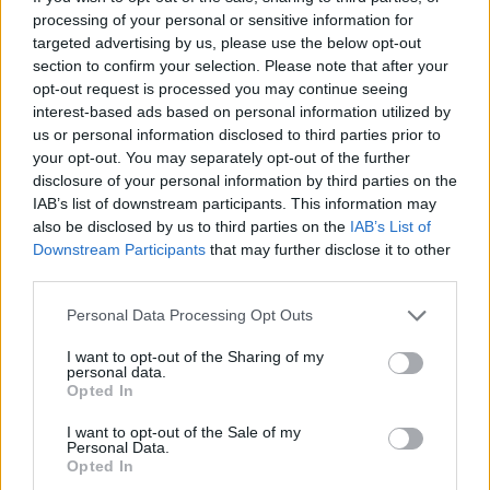
processing of your personal or sensitive information for
RELACIONADO
targeted advertising by us, please use the below opt-out
section to confirm your selection. Please note that after your
Temas
Desarrollo del habla
Logopeda
Neurólogo
opt-out request is processed you may continue seeing
Trastornos del habla
interest-based ads based on personal information utilized by
us or personal information disclosed to third parties prior to
your opt-out. You may separately opt-out of the further
Mira también en la lengua
english
deutsch
disclosure of your personal information by third parties on the
français
polskim
IAB’s list of downstream participants. This information may
also be disclosed by us to third parties on the
IAB’s List of
Downstream Participants
that may further disclose it to other
third parties.
Fuentes
Please note that this website/app uses one or more Google
Personal Data Processing Opt Outs
services and may gather and store information including but
1.Asociación Americana del Habla, el Lenguaje y la Audición
not limited to your visit or usage behaviour. You may click to
I want to opt-out of the Sharing of my
(ASHA). Hitos del desarrollo del habla y el lenguaje.
personal data.
grant or deny consent to Google and its third-party tags to
2.Asociación Polaca del Habla, el Lenguaje y la Audición.
Opted In
use your data for below specified purposes in below Google
Normas del desarrollo del habla infantil - Documento de
consent section.
posición de la PTL, 2021. 3.Styczek I. Logopedia. Preguntas y
I want to opt-out of the Sale of my
respuestas. PZWL; 2020. 4.Majewska M. Retraso en el
Personal Data.
Opted In
desarrollo del habla - criterios para el diagnóstico. Logopedia,
2021; 50(1): 45-58.