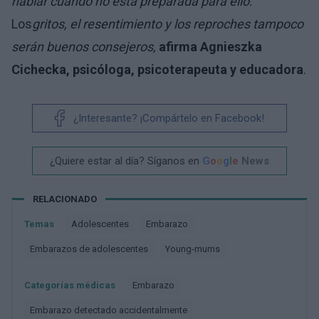
hablar cuando no está preparada para ello.
Los
gritos, el resentimiento y los reproches tampoco
serán buenos consejeros,
afirma Agnieszka
Cichecka, psicóloga, psicoterapeuta y educadora
.
¿Interesante? ¡Compártelo en Facebook!
¿Quiere estar al día? Síganos en
G
o
o
g
l
e
News
RELACIONADO
Temas
Adolescentes
Embarazo
Embarazos de adolescentes
Young-mums
Categorías médicas
Embarazo
Embarazo detectado accidentalmente