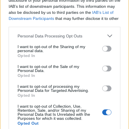
disclosure of your personal information by third parties on the
IAB’s list of downstream participants. This information may
also be disclosed by us to third parties on the
IAB’s List of
Downstream Participants
that may further disclose it to other
third parties.
Please note that this website/app uses one or more Google
Personal Data Processing Opt Outs
services and may gather and store information including but
not limited to your visit or usage behaviour. You may click to
I want to opt-out of the Sharing of my
personal data.
grant or deny consent to Google and its third-party tags to
Opted In
use your data for below specified purposes in below Google
RECOMENDAMOS CONTENIDO DE CATEGORÍA
consent section.
I want to opt-out of the Sale of my
Personal Data.
EMBARAZO
Opted In
I want to opt-out of processing my
Personal Data for Targeted Advertising.
Opted In
‹
›
I want to opt-out of Collection, Use,
E
Retention, Sale, and/or Sharing of my
Personal Data that Is Unrelated with the
Purposes for which it was collected.
Opted Out