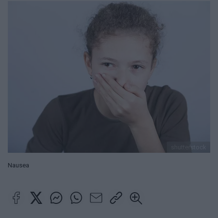
shutterstock
Nausea