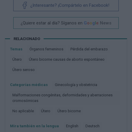
¿Interesante? ¡Compártelo en Facebook!
¿Quiere estar al día? Síganos en
G
o
o
g
l
e
News
RELACIONADO
Temas
órganos femeninos
Pérdida del embarazo
útero
útero bicorne causas de aborto espontáneo
útero seroso
Categorías médicas
Ginecología y obstetricia
Malformaciones congénitas, deformidades y aberraciones
cromosómicas
No aplicable
Útero
Útero bicorne
Mira también en la lengua
english
deutsch