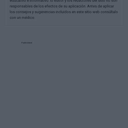
educativo e informativo. El editor y los redactores del sitio no son
responsables de los efectos de su aplicación. Antes de aplicar
los consejos y sugerencias incluidos en este sitio web consúltalo
con un médico.
Publicidad: