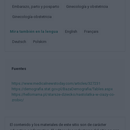
Embarazo, parto y posparto
Ginecología y obstetricia
Ginecología-obstetricia
Mira también en la lengua
english
français
deutsch
polskim
Fuentes
https://www.medicalnewstoday.com/articles/327231
https://demografia.stat.gov.pl/BazaDemografia/Tables.aspx
https://hellomama.pl/starsze-dziecko/nastolatka-w-ciazy-co-
zrobic/
El contenido y los materiales de este sitio son de carácter