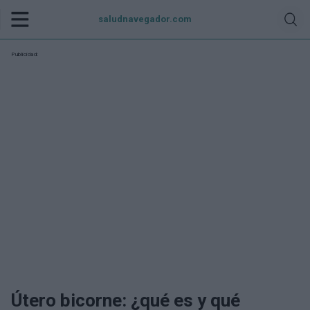
saludnavegador.com
Publicidad:
Útero bicorne: ¿qué es y qué