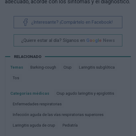
adecuado, acorde con los síntomas y el diagnóstico.
¿Interesante? ¡Compártelo en Facebook!
¿Quiere estar al día? Síganos en
G
o
o
g
l
e
News
RELACIONADO
Temas
Barking-cough
Crup
Laringitis subglótica
Tos
Categorías médicas
Crup agudo laringitis y epiglotitis
Enfermedades respiratorias
Infección aguda de las vías respiratorias superiores
Laringitis aguda de crup
Pediatría