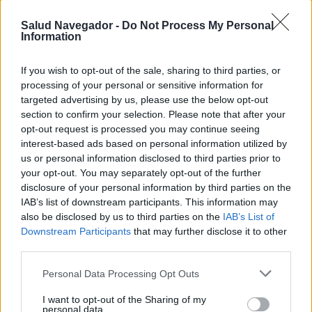
Salud Navegador -
Do Not Process My Personal
Information
If you wish to opt-out of the sale, sharing to third parties, or
processing of your personal or sensitive information for
targeted advertising by us, please use the below opt-out
section to confirm your selection. Please note that after your
opt-out request is processed you may continue seeing
interest-based ads based on personal information utilized by
us or personal information disclosed to third parties prior to
your opt-out. You may separately opt-out of the further
disclosure of your personal information by third parties on the
RECOMENDAMOS CONTENIDO DE CATEGORÍA
IAB’s list of downstream participants. This information may
ENFERMEDADES INFANTILES
also be disclosed by us to third parties on the
IAB’s List of
Downstream Participants
that may further disclose it to other
third parties.
Please note that this website/app uses one or more Google
Personal Data Processing Opt Outs
services and may gather and store information including but
not limited to your visit or usage behaviour. You may click to
I want to opt-out of the Sharing of my
personal data.