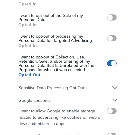
‹
›
grant or deny consent to Google and its third-party tags to
Opted In
use your data for below specified purposes in below Google
consent section.
I want to opt-out of the Sale of my
Personal Data.
Asma bronquial, parte 1: causas, síntomas
Opted In
I want to opt-out of processing my
Personal Data for Targeted Advertising.
Opted In
I want to opt-out of Collection, Use,
Retention, Sale, and/or Sharing of my
Personal Data that Is Unrelated with the
Publicidad:
Purposes for which it was collected.
Opted Out
Sensitive Data Processing Opt Outs
Google consents
I want to allow Google to enable storage
related to advertising like cookies on web or
device identifiers in apps.