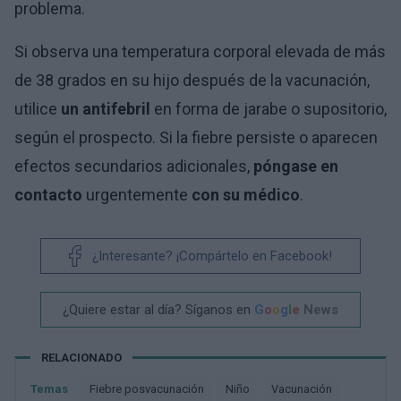
problema.
Si observa una temperatura corporal elevada de más
de 38 grados en su hijo después de la vacunación,
utilice
un antifebril
en forma de jarabe o supositorio,
según el prospecto. Si la fiebre persiste o aparecen
efectos secundarios adicionales,
póngase en
contacto
urgentemente
con su médico
.
¿Interesante? ¡Compártelo en Facebook!
¿Quiere estar al día? Síganos en
G
o
o
g
l
e
News
RELACIONADO
Temas
Fiebre posvacunación
Niño
Vacunación