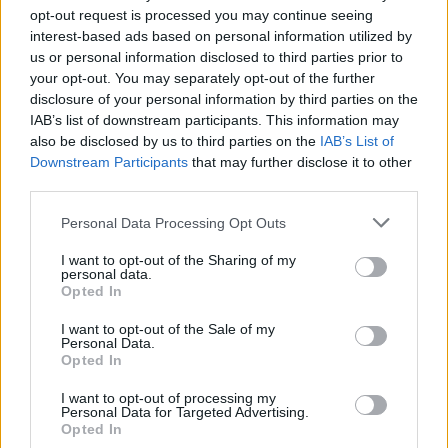
opt-out request is processed you may continue seeing
interest-based ads based on personal information utilized by
¿Quiere estar al día? Síganos en
G
o
o
g
l
e
News
us or personal information disclosed to third parties prior to
your opt-out. You may separately opt-out of the further
RELACIONADO
disclosure of your personal information by third parties on the
IAB’s list of downstream participants. This information may
Temas
Dolor de cabeza en un niño
Dolores de cabeza
also be disclosed by us to third parties on the
IAB’s List of
Downstream Participants
that may further disclose it to other
Dolores de cabeza en niños
third parties.
Medicamentos para el dolor de cabeza en los niños
Please note that this website/app uses one or more Google
Personal Data Processing Opt Outs
services and may gather and store information including but
Mira también en la lengua
english
français
not limited to your visit or usage behaviour. You may click to
I want to opt-out of the Sharing of my
personal data.
grant or deny consent to Google and its third-party tags to
deutsch
polskim
Opted In
use your data for below specified purposes in below Google
consent section.
I want to opt-out of the Sale of my
Personal Data.
Opted In
Fuentes
I want to opt-out of processing my
Personal Data for Targeted Advertising.
https://www.medicalnewstoday.com/articles/headache-in-
Opted In
children