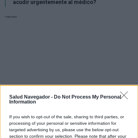
acudir urgentemente al médico?
Publicidad:
Salud Navegador -
Do Not Process My Personal
Information
If you wish to opt-out of the sale, sharing to third parties, or
processing of your personal or sensitive information for
targeted advertising by us, please use the below opt-out
¿Interesante? ¡Compártelo en Facebook!
section to confirm your selection. Please note that after your