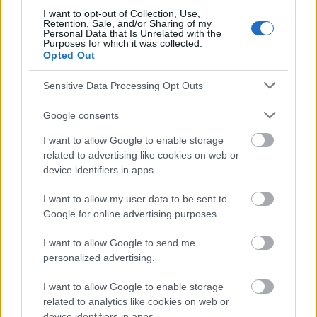
I want to opt-out of Collection, Use,
Retention, Sale, and/or Sharing of my
Personal Data that Is Unrelated with the
Purposes for which it was collected.
Opted Out
El contenido y los materiales de este sitio son de carácter
educativo e informativo. El editor y los redactores del sitio no son
Sensitive Data Processing Opt Outs
responsables de los efectos de su aplicación. Antes de aplicar
los consejos y sugerencias incluidos en este sitio web consúltalo
Google consents
con un médico.
I want to allow Google to enable storage
related to advertising like cookies on web or
Publicidad:
device identifiers in apps.
I want to allow my user data to be sent to
Google for online advertising purposes.
I want to allow Google to send me
personalized advertising.
I want to allow Google to enable storage
related to analytics like cookies on web or
device identifiers in apps.