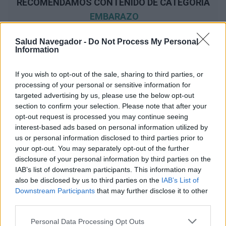
RECOMENDAMOS CONTENIDO DE CATEGORÍA
EMBARAZO
Salud Navegador -
Do Not Process My Personal
Information
‹
›
If you wish to opt-out of the sale, sharing to third parties, or
E
processing of your personal or sensitive information for
targeted advertising by us, please use the below opt-out
section to confirm your selection. Please note that after your
opt-out request is processed you may continue seeing
Recomendaciones de la PTG sobre el
interest-based ads based on personal information utilized by
diagnóstico ecográfico en obstetricia
us or personal information disclosed to third parties prior to
your opt-out. You may separately opt-out of the further
disclosure of your personal information by third parties on the
IAB’s list of downstream participants. This information may
also be disclosed by us to third parties on the
IAB’s List of
Downstream Participants
that may further disclose it to other
third parties.
Publicidad:
Please note that this website/app uses one or more Google
Personal Data Processing Opt Outs