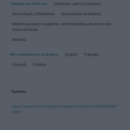
Categorías médicas
Embarazo, parto y posparto
Ginecología y obstetricia
Ginecología-obstetricia
Malformaciones congénitas, deformidades y aberraciones
cromosómicas
Nicotina
Mira también en la lengua
english
français
deutsch
polskim
Fuentes
https://www.sciencedaily.com/releases/2022/02/22022308581
5.htm