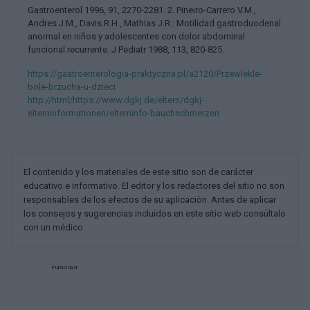
Gastroenterol 1996, 91, 2270-2281. 2. Pineiro-Carrero V.M.,
Andres J.M., Davis R.H., Mathias J.R.: Motilidad gastroduodenal
anormal en niños y adolescentes con dolor abdominal
funcional recurrente. J Pediatr 1988, 113, 820-825.
https://gastroenterologia-praktyczna.pl/a2120/Przewlekle-
bole-brzucha-u-dzieci
http://html/https://www.dgkj.de/eltern/dgkj-
elterninformationen/elterninfo-bauchschmerzen
El contenido y los materiales de este sitio son de carácter
educativo e informativo. El editor y los redactores del sitio no son
responsables de los efectos de su aplicación. Antes de aplicar
los consejos y sugerencias incluidos en este sitio web consúltalo
con un médico.
Publicidad: