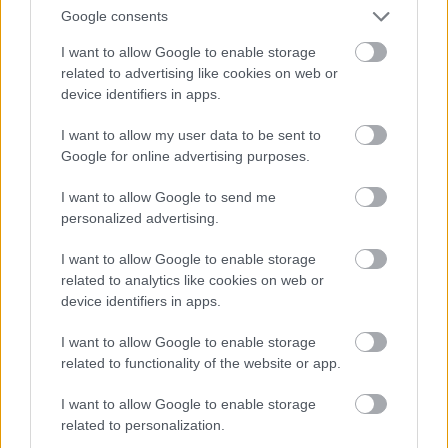
cálculos renales,
Google consents
cálculos biliares,
I want to allow Google to enable storage
related to advertising like cookies on web or
pancreatitis,
device identifiers in apps.
otras enfermedades abdominales raras.
I want to allow my user data to be sent to
Google for online advertising purposes.
Si se han descartado los síntomas de alarma y el
I want to allow Google to send me
personalized advertising.
dolor persiste, puede estar relacionado con el
estreñimiento crónico o con causas psicológicas
,
I want to allow Google to enable storage
related to analytics like cookies on web or
como una reacción de estrés.
device identifiers in apps.
I want to allow Google to enable storage
¿Interesante? ¡Compártelo en Facebook!
related to functionality of the website or app.
I want to allow Google to enable storage
¿Quiere estar al día? Síganos en
G
o
o
g
l
e
News
related to personalization.