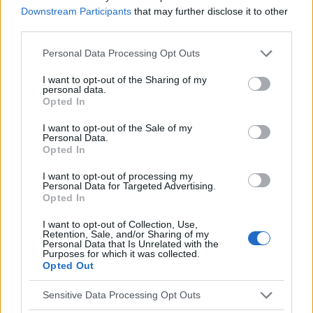
sangre en las heces, vómitos repetidos o
Downstream Participants
that may further disclose it to other
third parties.
sanguinolentos,
Please note that this website/app uses one or more Google
pérdida significativa de peso, falta de aumento de
Personal Data Processing Opt Outs
services and may gather and store information including but
peso o retención del crecimiento,
not limited to your visit or usage behaviour. You may click to
I want to opt-out of the Sharing of my
personal data.
grant or deny consent to Google and its third-party tags to
fiebre recurrente.
Opted In
use your data for below specified purposes in below Google
consent section.
I want to opt-out of the Sale of my
Personal Data.
Posibles causas de dolor abdominal crónico con
Opted In
signos de alerta:
I want to opt-out of processing my
Personal Data for Targeted Advertising.
Opted In
enfermedad inflamatoria intestinal crónica,
I want to opt-out of Collection, Use,
gastritis,
Retention, Sale, and/or Sharing of my
Personal Data that Is Unrelated with the
úlcera gástrica,
Purposes for which it was collected.
Opted Out
infección del tracto urinario,
Sensitive Data Processing Opt Outs
malformaciones de los riñones,