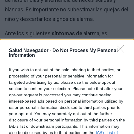
blandas. Es importante no subestimar las quejas del
niño y descartar los signos de alarma.
Ante los siguientes
síntomas de
alarma, es
necesario consultar a
un médico
:
Salud Navegador -
Do Not Process My Personal
Information
Dolor abdominal recurrente en el mismo lugar
lejos del ombligo,
If you wish to opt-out of the sale, sharing to third parties, or
processing of your personal or sensitive information for
despertares nocturnos debidos al dolor
targeted advertising by us, please use the below opt-out
abdominal,
section to confirm your selection. Please note that after your
opt-out request is processed you may continue seeing
cólicos, dolor abdominal ondulante acompañado
interest-based ads based on personal information utilized by
de sudoración,
us or personal information disclosed to third parties prior to
your opt-out. You may separately opt-out of the further
dificultad para orinar,
disclosure of your personal information by third parties on the
diarrea de más de 4 semanas de duración,
IAB’s list of downstream participants. This information may
also be disclosed by us to third parties on the
IAB’s List of