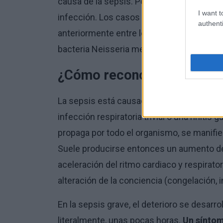
causa de la sepsis. Por lo tanto, el nombr
I want t
infección. Los casos de sepsis en niños 
authenti
anteriormente entre los soldados, estab
bacteria Neisseria meningitidis).
¿Cómo reconocer que un ni
La sepsis está causada por una infección,
infección respiratoria trivial o una rinitis 
propaga por todo el organismo, se manifie
Suele producirse entonces un aumento de 
aceleración del ritmo cardiaco y respirato
alteración de la conciencia (congelación, 
En la sepsis grave, el deterioro se desarr
literalmente, unas pocas horas.
Un sínto