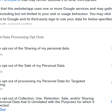
 que causan la sepsis?
 that this website/app uses one or more Google services and may gath
including but not limited to your visit or usage behaviour. You may click 
sepsis?
 to Google and its third-party tags to use your data for below specifi
ogle consent section.
s de las regiones con riesgo de sepsis
l Data Processing Opt Outs
los niños más pequeños?
o opt-out of the Sharing of my personal data.
 el meningococo?
In
sonas en contacto con un paciente con sepsis?
o opt-out of the Sale of my Personal Data.
In
na vez?
to opt-out of processing my Personal Data for Targeted
ing.
In
bras más utilizadas cuando se habla de
o opt-out of Collection, Use, Retention, Sale, and/or Sharing
 niños
. Alrededor de esta enfermedad se han creado
ersonal Data that Is Unrelated with the Purposes for which it
lected.
ce que aún no existe una plena comprensión en la
Out