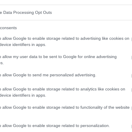
é es esta afección y cuál es la mejor forma de
ve Data Processing Opt Outs
puestas a las preguntas más frecuentes sobre la
consents
o allow Google to enable storage related to advertising like cookies on
evice identifiers in apps.
, es una reacción violenta y generalizada del organismo
o allow my user data to be sent to Google for online advertising
s.
inas
que circulan por la sangre
. Por tanto, sepsis es
ción de la sangre).
to allow Google to send me personalized advertising.
o allow Google to enable storage related to analytics like cookies on
evice identifiers in apps.
rias muy virulentas como
los meningococos, los
o allow Google to enable storage related to functionality of the website
del grupo B, pero también por otras bacterias
s)
. Los virus y los hongos también pueden ser la
o allow Google to enable storage related to personalization.