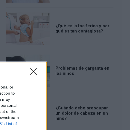
¿Qué es la tos ferina y por
qué es tan contagiosa?
Problemas de garganta en
los niños
sonal or
ection to
ou may
 personal
¿Cuándo debe preocupar
out of the
un dolor de cabeza en un
 downstream
niño?
B’s List of