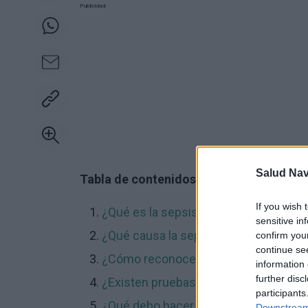
Publicidad:
Salud Na
Tabla de contenidos:
If you wish 
¿Qué es la sepsis?
sensitive in
¿Qué causa la sepsis?
confirm you
continue se
¿Cómo reconocer que un niño puede 
information 
further disc
¿Existen pruebas para confirmar que m
participants
¿Qué debo hacer si sospecho que mi h
Downstream 