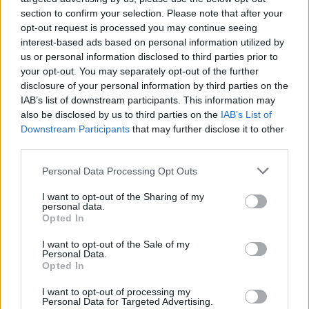
section to confirm your selection. Please note that after your
¿Quiere estar al día? Síganos en
G
o
o
g
l
e
News
opt-out request is processed you may continue seeing
interest-based ads based on personal information utilized by
us or personal information disclosed to third parties prior to
RELACIONADO
your opt-out. You may separately opt-out of the further
disclosure of your personal information by third parties on the
Temas
Al vapor
Barbacoa
IAB’s list of downstream participants. This information may
Beneficios de los métodos de cocina saludables
also be disclosed by us to third parties on the
IAB’s List of
Downstream Participants
that may further disclose it to other
Cocina sous-vide
Conservación del valor nutritivo
third parties.
Control de peso
Fermentación
Freír con poca grasa
Please note that this website/app uses one or more Google
Personal Data Processing Opt Outs
services and may gather and store information including but
Guisando
Hervir en agua
Hornear
not limited to your visit or usage behaviour. You may click to
I want to opt-out of the Sharing of my
personal data.
Métodos de cocina saludables
grant or deny consent to Google and its third-party tags to
Opted In
use your data for below specified purposes in below Google
Reducción del riesgo de enfermedades crónicas
consent section.
I want to opt-out of the Sale of my
Personal Data.
Salud cardiaca
Opted In
I want to opt-out of processing my
Mira también en la lengua
english
deutsch
Personal Data for Targeted Advertising.