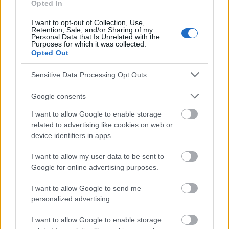
Opted In
français
polskim
I want to opt-out of Collection, Use,
Retention, Sale, and/or Sharing of my
Personal Data that Is Unrelated with the
Purposes for which it was collected.
El contenido y los materiales de este sitio son de carácter
Opted Out
educativo e informativo. El editor y los redactores del sitio no son
responsables de los efectos de su aplicación. Antes de aplicar
Sensitive Data Processing Opt Outs
los consejos y sugerencias incluidos en este sitio web consúltalo
con un médico.
Google consents
I want to allow Google to enable storage
Publicidad:
related to advertising like cookies on web or
device identifiers in apps.
I want to allow my user data to be sent to
Google for online advertising purposes.
I want to allow Google to send me
personalized advertising.
I want to allow Google to enable storage