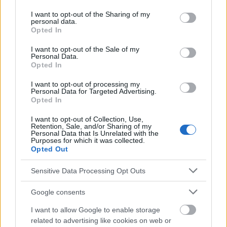
services and may gather and store information including but
¿Interesante? ¡Compártelo en Facebook!
not limited to your visit or usage behaviour. You may click to
I want to opt-out of the Sharing of my
personal data.
grant or deny consent to Google and its third-party tags to
Opted In
use your data for below specified purposes in below Google
¿Quiere estar al día? Síganos en
G
o
o
g
l
e
News
consent section.
I want to opt-out of the Sale of my
Personal Data.
Opted In
RELACIONADO
I want to opt-out of processing my
Temas
Alteradores endocrinos
Bajo índice glucémico
Personal Data for Targeted Advertising.
Opted In
Carbohidratos
Dieta-sana
Estilo de vida
Fibra
I want to opt-out of Collection, Use,
Grasas saludables
Hormonas
Minerales
Pcos
Retention, Sale, and/or Sharing of my
Personal Data that Is Unrelated with the
Planificación de comidas
Proteína
Purposes for which it was collected.
Opted Out
Resistencia a la insulina
Tiroides
Vitaminas
Sensitive Data Processing Opt Outs
Mira también en la lengua
english
deutsch
Google consents
français
polskim
I want to allow Google to enable storage
related to advertising like cookies on web or