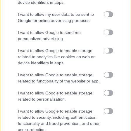
device identifiers in apps.
El contenido y los materiales de este sitio son de carácter
educativo e informativo. El editor y los redactores del sitio no son
I want to allow my user data to be sent to
responsables de los efectos de su aplicación. Antes de aplicar
Google for online advertising purposes.
los consejos y sugerencias incluidos en este sitio web consúltalo
con un médico.
I want to allow Google to send me
personalized advertising.
Publicidad:
I want to allow Google to enable storage
related to analytics like cookies on web or
device identifiers in apps.
I want to allow Google to enable storage
related to functionality of the website or app.
I want to allow Google to enable storage
related to personalization.
I want to allow Google to enable storage
related to security, including authentication
functionality and fraud prevention, and other
user protection.