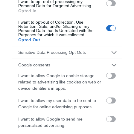
I want to opt-out of processing my
Personal Data for Targeted Advertising.
Mira también en la lengua
english
deutsch
Opted In
français
polskim
I want to opt-out of Collection, Use,
Retention, Sale, and/or Sharing of my
Personal Data that Is Unrelated with the
Purposes for which it was collected.
Opted Out
El contenido y los materiales de este sitio son de carácter
educativo e informativo. El editor y los redactores del sitio no son
Sensitive Data Processing Opt Outs
responsables de los efectos de su aplicación. Antes de aplicar
los consejos y sugerencias incluidos en este sitio web consúltalo
Google consents
con un médico.
I want to allow Google to enable storage
related to advertising like cookies on web or
Publicidad:
device identifiers in apps.
I want to allow my user data to be sent to
Google for online advertising purposes.
I want to allow Google to send me
personalized advertising.