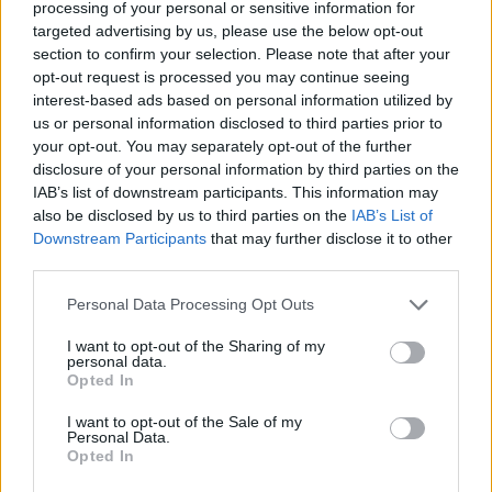
processing of your personal or sensitive information for
targeted advertising by us, please use the below opt-out
section to confirm your selection. Please note that after your
opt-out request is processed you may continue seeing
interest-based ads based on personal information utilized by
us or personal information disclosed to third parties prior to
your opt-out. You may separately opt-out of the further
disclosure of your personal information by third parties on the
IAB’s list of downstream participants. This information may
¿Interesante? ¡Compártelo en Facebook!
also be disclosed by us to third parties on the
IAB’s List of
Downstream Participants
that may further disclose it to other
¿Quiere estar al día? Síganos en
G
o
o
g
l
e
News
third parties.
Please note that this website/app uses one or more Google
Personal Data Processing Opt Outs
RELACIONADO
services and may gather and store information including but
not limited to your visit or usage behaviour. You may click to
I want to opt-out of the Sharing of my
Temas
Comidas saludables
Dieta para el estómago
personal data.
grant or deny consent to Google and its third-party tags to
Opted In
use your data for below specified purposes in below Google
Digestión saludable
Fibra
Gastrología
Indigestión
consent section.
I want to opt-out of the Sale of my
Productos para estómagos sensibles
Reflujo
Riego
Personal Data.
Opted In
úlcera péptica
Una dieta de fácil digestión