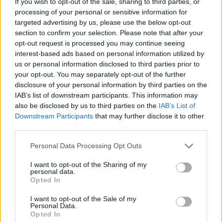
If you wish to opt-out of the sale, sharing to third parties, or
processing of your personal or sensitive information for
targeted advertising by us, please use the below opt-out
section to confirm your selection. Please note that after your
opt-out request is processed you may continue seeing
¿Interesante? ¡Compártelo en Facebook!
interest-based ads based on personal information utilized by
us or personal information disclosed to third parties prior to
your opt-out. You may separately opt-out of the further
¿Quiere estar al día? Síganos en
G
o
o
g
l
e
News
disclosure of your personal information by third parties on the
IAB’s list of downstream participants. This information may
also be disclosed by us to third parties on the
IAB’s List of
RELACIONADO
Downstream Participants
that may further disclose it to other
third parties.
Temas
Alimentación-sana
Apoyo a la pérdida de peso
Please note that this website/app uses one or more Google
Beneficios para la salud
Control de la glucosa
Personal Data Processing Opt Outs
services and may gather and store information including but
Diabetes
Dieta
Dieta de bajo índice
not limited to your visit or usage behaviour. You may click to
I want to opt-out of the Sharing of my
personal data.
grant or deny consent to Google and its third-party tags to
Hábitos saludables
índice glucémico
Opted In
use your data for below specified purposes in below Google
consent section.
Mejora del estado de ánimo
Niveles estables de azúcar
I want to opt-out of the Sale of my
Personal Data.
Perfil lipídico
Productos ig bajos
Salud
Opted In