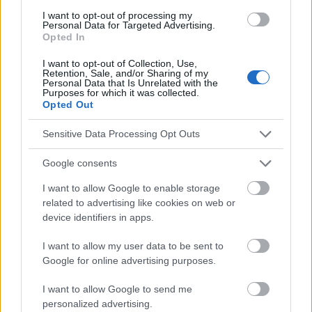
Salud cardiaca
I want to opt-out of processing my
Personal Data for Targeted Advertising.
Opted In
Mira también en la lengua
english
deutsch
I want to opt-out of Collection, Use,
français
polskim
Retention, Sale, and/or Sharing of my
Personal Data that Is Unrelated with the
Purposes for which it was collected.
Opted Out
El contenido y los materiales de este sitio son de carácter
Sensitive Data Processing Opt Outs
educativo e informativo. El editor y los redactores del sitio no son
responsables de los efectos de su aplicación. Antes de aplicar
Google consents
los consejos y sugerencias incluidos en este sitio web consúltalo
con un médico.
I want to allow Google to enable storage
related to advertising like cookies on web or
device identifiers in apps.
Publicidad:
I want to allow my user data to be sent to
Google for online advertising purposes.
I want to allow Google to send me
personalized advertising.