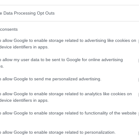
a?
ve Data Processing Opt Outs
entarse que se centra en consumir mucha grasa, una
consents
os carbohidratos. El objetivo es poner al organismo
o allow Google to enable storage related to advertising like cookies on
za a quemar grasa como principal fuente de energía
evice identifiers in apps.
carbohidratos.
o allow my user data to be sent to Google for online advertising
s.
génica
to allow Google to send me personalized advertising.
ica incluyen:
o allow Google to enable storage related to analytics like cookies on
de carbohidratos suele limitarse a 20-50 gramos al día.
evice identifiers in apps.
rasas representan aproximadamente el 70-80% de la
o allow Google to enable storage related to functionality of the website
proteínas deben representar aproximadamente el 20-
o allow Google to enable storage related to personalization.