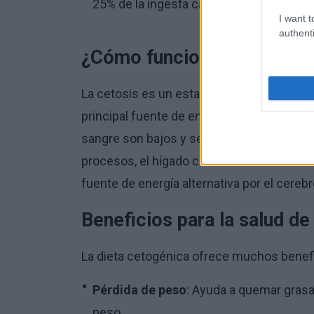
25% de la ingesta calórica diaria.
I want t
authenti
¿Cómo funciona la cetosis
La cetosis es un estado metabólico en e
principal fuente de energía en lugar de g
sangre son bajos y se agotan las reserva
procesos, el hígado comienza a convertir 
fuente de energía alternativa por el cereb
Beneficios para la salud de
La dieta cetogénica ofrece muchos benefici
Pérdida de peso
: Ayuda a quemar grasa
peso.