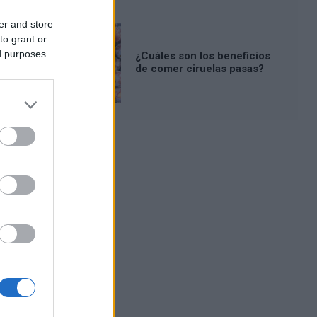
er and store
to grant or
ed purposes
¿Cuáles son los beneficios
de comer ciruelas pasas?
Publicidad: