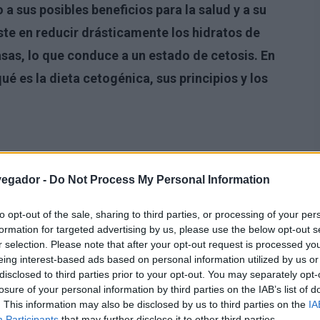
a sus posibles beneficios para la salud y a su
iste en reducir drásticamente los hidratos de
sas, lo que conduce a un estado de cetosis. En
ué es la dieta cetogénica, sus principios y los
vegador -
Do Not Process My Personal Information
to opt-out of the sale, sharing to third parties, or processing of your per
formation for targeted advertising by us, please use the below opt-out s
r selection. Please note that after your opt-out request is processed y
eing interest-based ads based on personal information utilized by us or
disclosed to third parties prior to your opt-out. You may separately opt-
losure of your personal information by third parties on the IAB’s list of
. This information may also be disclosed by us to third parties on the
IA
Participants
that may further disclose it to other third parties.