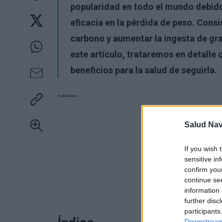
popularidad en todo el mundo debido 
eficacia en la pérdida de peso. Cons
carbono y aumentar la ingesta de gra
este artículo, trataremos en detalle q
beneficios para la salud de seguirla.
Publicidad:
Salud Na
If you wish 
sensitive in
confirm you
continue se
information 
further disc
participants
Downstream 