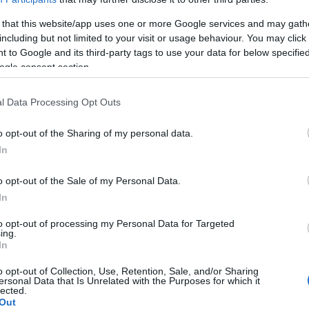
 that this website/app uses one or more Google services and may gath
including but not limited to your visit or usage behaviour. You may click 
 to Google and its third-party tags to use your data for below specifi
ogle consent section.
l Data Processing Opt Outs
 la salud
o opt-out of the Sharing of my personal data.
In
o opt-out of the Sale of my Personal Data.
In
s cardiacas
aindicaciones
to opt-out of processing my Personal Data for Targeted
ing.
In
a?
o opt-out of Collection, Use, Retention, Sale, and/or Sharing
ersonal Data that Is Unrelated with the Purposes for which it
lected.
Out