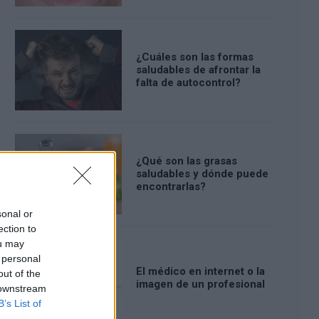
¿Cuáles son las formas
saludables de afrontar la
falta de autocontrol?
¿Qué son las grasas
saludables y dónde puede
encontrarlas?
sonal or
ection to
ou may
 personal
El médico en internet o la
out of the
imagen de un profesional
 downstream
B’s List of