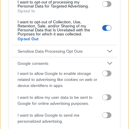
I want to opt-out of processing my
Personal Data for Targeted Advertising.
Opted In
Mira también en la lengua
english
deutsch
français
polskim
I want to opt-out of Collection, Use,
Retention, Sale, and/or Sharing of my
Personal Data that Is Unrelated with the
Purposes for which it was collected.
Opted Out
El contenido y los materiales de este sitio son de carácter
educativo e informativo. El editor y los redactores del sitio no son
Sensitive Data Processing Opt Outs
responsables de los efectos de su aplicación. Antes de aplicar
los consejos y sugerencias incluidos en este sitio web consúltalo
Google consents
con un médico.
I want to allow Google to enable storage
related to advertising like cookies on web or
Publicidad:
device identifiers in apps.
I want to allow my user data to be sent to
Google for online advertising purposes.
I want to allow Google to send me
personalized advertising.