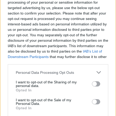
processing of your personal or sensitive information for
targeted advertising by us, please use the below opt-out
¿Interesante? ¡Compártelo en Facebook!
section to confirm your selection. Please note that after your
opt-out request is processed you may continue seeing
interest-based ads based on personal information utilized by
¿Quiere estar al día? Síganos en
G
o
o
g
l
e
News
us or personal information disclosed to third parties prior to
your opt-out. You may separately opt-out of the further
disclosure of your personal information by third parties on the
RELACIONADO
IAB’s list of downstream participants. This information may
Temas
Bebidas energéticas
Beneficios de la cafeína
also be disclosed by us to third parties on the
IAB’s List of
Downstream Participants
that may further disclose it to other
Café
Cafeína
Cafeína en el embarazo
third parties.
Cafeína y concentración
Cafeína y sueño
Please note that this website/app uses one or more Google
Personal Data Processing Opt Outs
services and may gather and store information including but
Consumo seguro de cafeína
not limited to your visit or usage behaviour. You may click to
I want to opt-out of the Sharing of my
personal data.
Efectos de la cafeína en la salud
grant or deny consent to Google and its third-party tags to
Opted In
use your data for below specified purposes in below Google
Efectos secundarios de la cafeína
Fuentes de cafeína
consent section.
I want to opt-out of the Sale of my
Personal Data.
Gestión del consumo de cafeína
La cafeína y los niños
Opted In
Salud cardiaca
Té
Una dosis saludable de cafeína