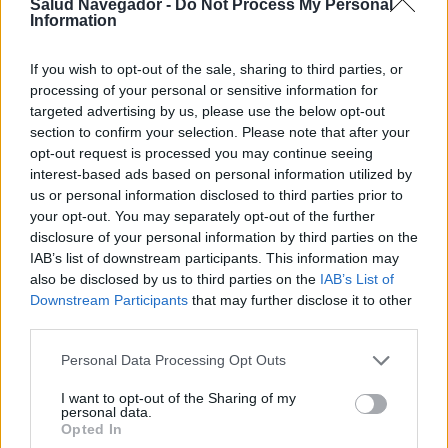
Salud Navegador -
Do Not Process My Personal
Information
If you wish to opt-out of the sale, sharing to third parties, or
processing of your personal or sensitive information for
targeted advertising by us, please use the below opt-out
section to confirm your selection. Please note that after your
opt-out request is processed you may continue seeing
interest-based ads based on personal information utilized by
us or personal information disclosed to third parties prior to
your opt-out. You may separately opt-out of the further
disclosure of your personal information by third parties on the
IAB’s list of downstream participants. This information may
¿Interesante? ¡Compártelo en Facebook!
also be disclosed by us to third parties on the
IAB’s List of
Downstream Participants
that may further disclose it to other
third parties.
¿Quiere estar al día? Síganos en
G
o
o
g
l
e
News
Please note that this website/app uses one or more Google
Personal Data Processing Opt Outs
services and may gather and store information including but
RELACIONADO
not limited to your visit or usage behaviour. You may click to
I want to opt-out of the Sharing of my
personal data.
grant or deny consent to Google and its third-party tags to
Temas
Bajo índice glucémico
Consejos prácticos
Opted In
use your data for below specified purposes in below Google