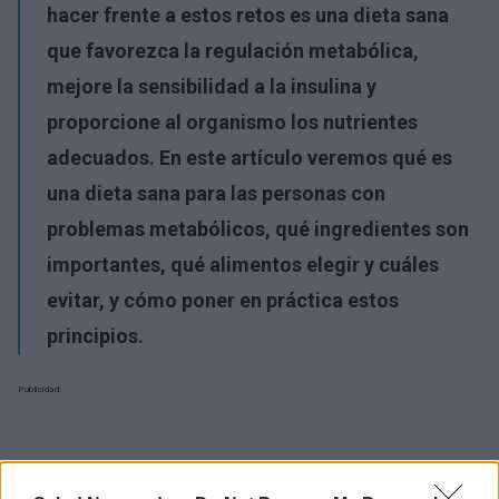
hacer frente a estos retos es una
dieta sana
que favorezca la
regulación metabólica
,
mejore la sensibilidad a la insulina y
proporcione al organismo los nutrientes
adecuados. En este artículo veremos qué es
una dieta sana para las personas con
problemas metabólicos, qué ingredientes son
importantes, qué alimentos elegir y cuáles
evitar, y cómo poner en práctica estos
principios.
Publicidad: