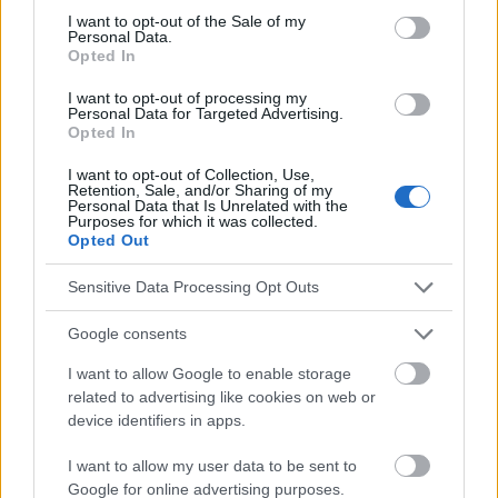
Control de peso
Cromo
Dieta-sana
Fibra
consent section.
I want to opt-out of the Sale of my
Personal Data.
Grasas saludables
Hábitos saludables
Magnesio
Opted In
Nutrientes
Problemas metabólicos
I want to opt-out of processing my
Personal Data for Targeted Advertising.
Productos de apoyo
Proteína
Opted In
Regulación del metabolismo
Resistencia a la insulina
I want to opt-out of Collection, Use,
Retention, Sale, and/or Sharing of my
Personal Data that Is Unrelated with the
Purposes for which it was collected.
Mira también en la lengua
english
deutsch
Opted Out
français
polskim
Sensitive Data Processing Opt Outs
Google consents
El contenido y los materiales de este sitio son de carácter
educativo e informativo. El editor y los redactores del sitio no son
I want to allow Google to enable storage
responsables de los efectos de su aplicación. Antes de aplicar
related to advertising like cookies on web or
los consejos y sugerencias incluidos en este sitio web consúltalo
device identifiers in apps.
con un médico.
I want to allow my user data to be sent to
Google for online advertising purposes.