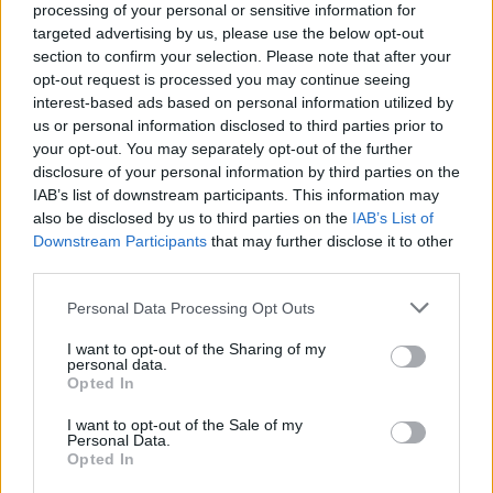
processing of your personal or sensitive information for
targeted advertising by us, please use the below opt-out
¿Interesante? ¡Compártelo en Facebook!
section to confirm your selection. Please note that after your
opt-out request is processed you may continue seeing
interest-based ads based on personal information utilized by
¿Quiere estar al día? Síganos en
G
o
o
g
l
e
News
us or personal information disclosed to third parties prior to
your opt-out. You may separately opt-out of the further
disclosure of your personal information by third parties on the
RELACIONADO
IAB’s list of downstream participants. This information may
Temas
Alimentación-sana
Alto en fodmap
also be disclosed by us to third parties on the
IAB’s List of
Downstream Participants
that may further disclose it to other
Asesoramiento dietético.
Bajo en fodmap
third parties.
Beneficios para la salud
Carbohidratos fermentables
Please note that this website/app uses one or more Google
Personal Data Processing Opt Outs
services and may gather and store information including but
Carbohidratos fodmap
Dieta fodmap
not limited to your visit or usage behaviour. You may click to
I want to opt-out of the Sharing of my
personal data.
Eliminación-dieta
Ibs
Plan de nutrición
grant or deny consent to Google and its third-party tags to
Opted In
use your data for below specified purposes in below Google
Reintroducción de alimentos
Salud-sistema-digestivo
consent section.
I want to opt-out of the Sale of my
Personal Data.
Seguimiento de los síntomas
Opted In
Síndrome del intestino irritable