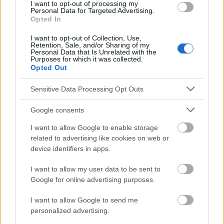
I want to opt-out of processing my
Personal Data for Targeted Advertising.
Opted In
Mira también en la lengua
english
deutsch
français
polskim
I want to opt-out of Collection, Use,
Retention, Sale, and/or Sharing of my
Personal Data that Is Unrelated with the
Purposes for which it was collected.
Opted Out
El contenido y los materiales de este sitio son de carácter
educativo e informativo. El editor y los redactores del sitio no son
Sensitive Data Processing Opt Outs
responsables de los efectos de su aplicación. Antes de aplicar
los consejos y sugerencias incluidos en este sitio web consúltalo
Google consents
con un médico.
I want to allow Google to enable storage
related to advertising like cookies on web or
Publicidad:
device identifiers in apps.
I want to allow my user data to be sent to
Google for online advertising purposes.
I want to allow Google to send me
personalized advertising.