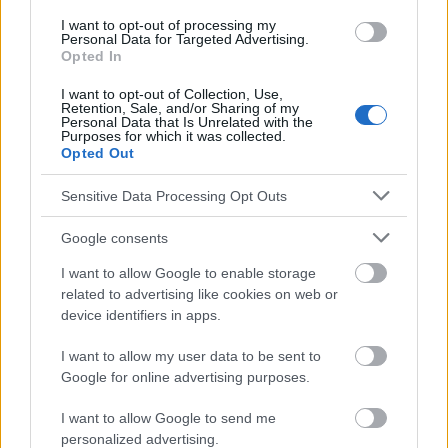
AJ, et al. COMPAS INFLUENZA. Actualización para el 2023.
I want to opt-out of processing my
PiMR. 2023. 3.Prevención de la infección por virus respiratorio
Personal Data for Targeted Advertising.
Opted In
sincitial (VRS) en niños. Recomendaciones de la Sociedad
Pediátrica Polaca y del Consultor Nacional, agosto de 2024 -
I want to opt-out of Collection, Use,
documento que contiene las directrices para el uso de vacunas
Retention, Sale, and/or Sharing of my
e inmunoprofilaxis en niños en Polonia.
Personal Data that Is Unrelated with the
Purposes for which it was collected.
https://szczepienia.pzh.gov.pl/szczepionki/rsv-2/
Opted Out
Sensitive Data Processing Opt Outs
El contenido y los materiales de este sitio son de carácter
Google consents
educativo e informativo. El editor y los redactores del sitio no son
I want to allow Google to enable storage
responsables de los efectos de su aplicación. Antes de aplicar
los consejos y sugerencias incluidos en este sitio web consúltalo
related to advertising like cookies on web or
con un médico.
device identifiers in apps.
I want to allow my user data to be sent to
Publicidad:
Google for online advertising purposes.
I want to allow Google to send me
personalized advertising.