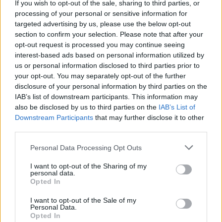
If you wish to opt-out of the sale, sharing to third parties, or
processing of your personal or sensitive information for
targeted advertising by us, please use the below opt-out
¿Interesante? ¡Compártelo en Facebook!
section to confirm your selection. Please note that after your
opt-out request is processed you may continue seeing
¿Quiere estar al día? Síganos en
G
o
o
g
l
e
News
interest-based ads based on personal information utilized by
us or personal information disclosed to third parties prior to
your opt-out. You may separately opt-out of the further
RELACIONADO
disclosure of your personal information by third parties on the
IAB’s list of downstream participants. This information may
Temas
Frío
Gripe
Infección
Micoplasma
also be disclosed by us to third parties on the
IAB’s List of
Otoño
Rsv
Downstream Participants
that may further disclose it to other
third parties.
Mira también en la lengua
english
deutsch
Please note that this website/app uses one or more Google
Personal Data Processing Opt Outs
services and may gather and store information including but
français
polskim
not limited to your visit or usage behaviour. You may click to
I want to opt-out of the Sharing of my
personal data.
grant or deny consent to Google and its third-party tags to
Opted In
use your data for below specified purposes in below Google
consent section.
I want to opt-out of the Sale of my
Fuentes
Personal Data.
Opted In
Bibliografía 1.Pediatría. Lissauer Tom, Willard Carroll 2.Sybilski