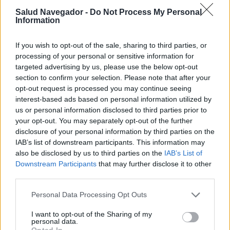
¿Interesante? ¡Compártelo en Facebook!
Salud Navegador -
Do Not Process My Personal
Information
¿Quiere estar al día? Síganos en
G
o
o
g
l
e
News
If you wish to opt-out of the sale, sharing to third parties, or
processing of your personal or sensitive information for
RELACIONADO
targeted advertising by us, please use the below opt-out
section to confirm your selection. Please note that after your
Temas
Estrés
Fases-estrés
opt-out request is processed you may continue seeing
interest-based ads based on personal information utilized by
Impacto del estrés en los humanos
us or personal information disclosed to third parties prior to
your opt-out. You may separately opt-out of the further
Mira también en la lengua
english
français
disclosure of your personal information by third parties on the
IAB’s list of downstream participants. This information may
deutsch
polskim
also be disclosed by us to third parties on the
IAB’s List of
Downstream Participants
that may further disclose it to other
third parties.
Fuentes
Please note that this website/app uses one or more Google
Personal Data Processing Opt Outs
services and may gather and store information including but
1.Heszen-Niejodek I., Teoría del estrés psicológico y del
not limited to your visit or usage behaviour. You may click to
I want to opt-out of the Sharing of my
afrontamiento [en:] Strelau J., (ed.), Psicología. Podręcznik
personal data.
grant or deny consent to Google and its third-party tags to
akademicki, t. 3, GWP, Gdańsk 2005. 2.Reykowski J.,
Opted In