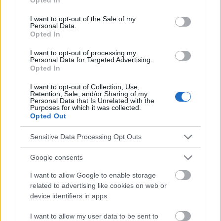
use your data for below specified purposes in below Google
Funkcjonowanie osobowości w warunkach stresu
consent section.
psychologicznego, AOVN, Warszawa 1966. 3.Wrześniewski K.,
I want to opt-out of the Sale of my
Personal Data.
Psychologiczne uwarunkowania powstawania i rozwoju chorób
Opted In
somatycznych [en:] Strelau J., (red.), Psychologia. Podręcznik
akademicki, t. 3, GWP, Gdańsk 2005.
I want to opt-out of processing my
Personal Data for Targeted Advertising.
http://www.helpguide.org/articles/stress/stress-
Opted In
management.htm
http://www.nhs.uk/Conditions/stress-anxiety-
I want to opt-out of Collection, Use,
depression/Pages/reduce-stress.aspx
Retention, Sale, and/or Sharing of my
Personal Data that Is Unrelated with the
http://www.webmd.com/balance/guide/blissing-out-10-
Purposes for which it was collected.
relaxation-techniques-reduce-stress-spot
Opted Out
Sensitive Data Processing Opt Outs
El contenido y los materiales de este sitio son de carácter
Google consents
educativo e informativo. El editor y los redactores del sitio no son
responsables de los efectos de su aplicación. Antes de aplicar
I want to allow Google to enable storage
los consejos y sugerencias incluidos en este sitio web consúltalo
related to advertising like cookies on web or
con un médico.
device identifiers in apps.
I want to allow my user data to be sent to
Publicidad: