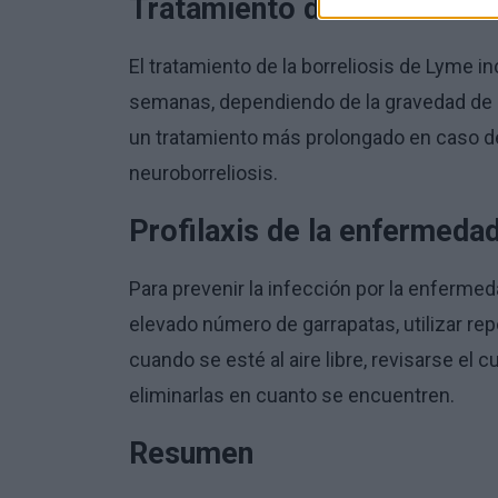
Tratamiento de la enferme
El tratamiento de la borreliosis de Lyme i
semanas, dependiendo de la gravedad de 
un tratamiento más prolongado en caso de 
neuroborreliosis.
Profilaxis de la enfermeda
Para prevenir la infección por la enferme
elevado número de garrapatas, utilizar rep
cuando se esté al aire libre, revisarse el
eliminarlas en cuanto se encuentren.
Resumen