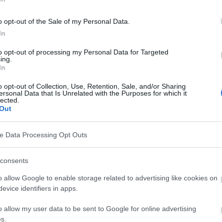
o opt-out of the Sale of my Personal Data.
e
In
to opt-out of processing my Personal Data for Targeted
ing.
In
o opt-out of Collection, Use, Retention, Sale, and/or Sharing
ersonal Data that Is Unrelated with the Purposes for which it
d de Lyme
lected.
Out
ueden presentarse en tres fases principales:
ve Data Processing Opt Outs
consents
de Lyme pueden incluir eritema migrans (eritema
o allow Google to enable storage related to advertising like cookies on
iebre, dolor muscular y articular, fatiga, dolor de
evice identifiers in apps.
o allow my user data to be sent to Google for online advertising
s.