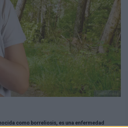
PantherMedia
ocida como borreliosis, es una enfermedad