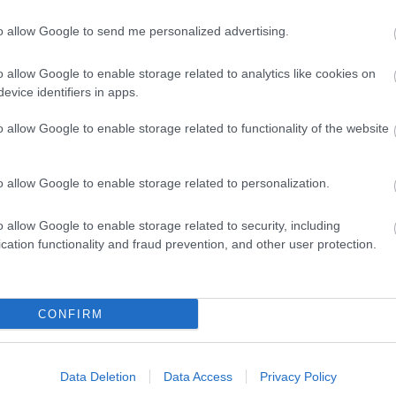
urológicos como meningitis, inflamación de los
to allow Google to send me personalized advertising.
s como miocarditis.
o allow Google to enable storage related to analytics like cookies on
evice identifiers in apps.
día pueden incluir artritis (especialmente de las
o allow Google to enable storage related to functionality of the website
 neurológicos, problemas de memoria y concentración e
o allow Google to enable storage related to personalization.
dad de Lyme
o allow Google to enable storage related to security, including
cation functionality and fraud prevention, and other user protection.
uede resultar difícil debido a la variedad de síntomas
specífica. El médico puede realizar análisis de sangre,
CONFIRM
 magnética) y solicitar un análisis del líquido
rreliosis.
Data Deletion
Data Access
Privacy Policy