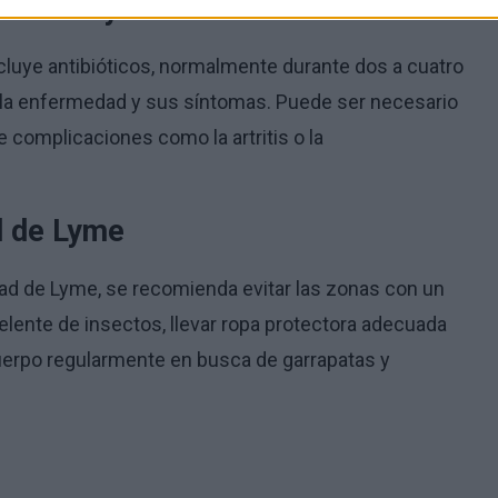
dad de Lyme
ncluye antibióticos, normalmente durante dos a cuatro
la enfermedad y sus síntomas. Puede ser necesario
complicaciones como la artritis o la
d de Lyme
dad de Lyme, se recomienda evitar las zonas con un
elente de insectos, llevar ropa protectora adecuada
 cuerpo regularmente en busca de garrapatas y