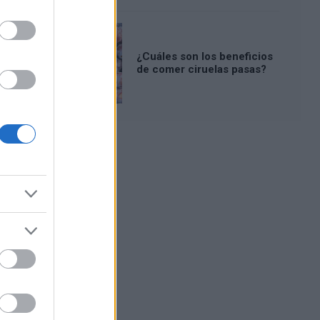
¿Cuáles son los beneficios
de comer ciruelas pasas?
Publicidad: