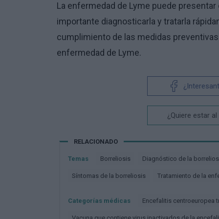
La enfermedad de Lyme puede presentar d
importante diagnosticarla y tratarla rápid
cumplimiento de las medidas preventivas p
enfermedad de Lyme.
¿Interesan
¿Quiere estar al
RELACIONADO
Temas
Borreliosis
Diagnóstico de la borrelios
Síntomas de la borreliosis
Tratamiento de la e
Categorías médicas
Encefalitis centroeuropea 
Vacuna que contiene virus inactivados de la encefal