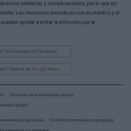
iversos síntomas y complicaciones, por lo que es
amente. Las revisiones periódicas con su médico y el
ueden ayudar a evitar la infección por la
te? ¡Compártelo en Facebook!
 día? Síganos en
G
o
o
g
l
e
News
is
Prevención de la enfermedad de lyme
nfermedad de lyme
transmitida por garrapatas
Encefalitis transmitida por garrapatas
itis transmitida por garrapatas