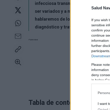
infecciosa transmitida por garrapat
Salud Na
ser variados y a menudo se confunden
hablaremos de los principales sínto
If you wish 
sensitive in
diagnóstico y tratamiento de la enf
confirm you
continue se
Publicidad:
information 
further disc
participants
Downstream 
Please note
information 
deny consent
in below Go
Persona
Tabla de contenidos:
I want t
Opted 