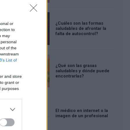
¿Cuáles son las formas
sonal or
saludables de afrontar la
ection to
falta de autocontrol?
ou may
 personal
out of the
 downstream
B’s List of
¿Qué son las grasas
saludables y dónde puede
encontrarlas?
er and store
to grant or
ed purposes
El médico en internet o la
imagen de un profesional