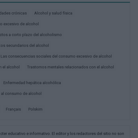
edades crónicas
Alcohol y salud física
o excesivo de alcohol
ectos a corto plazo del alcoholismo
ctos secundarios del alcohol
Las consecuencias sociales del consumo excesivo de alcohol
n el alcohol
Trastornos mentales relacionados con el alcohol
Enfermedad hepática alcohólica
s al consumo de alcohol
français
polskim
cter educativo e informativo. El editor y los redactores del sitio no son