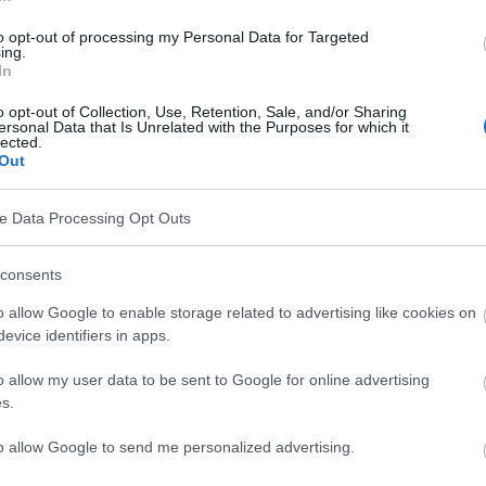
to opt-out of processing my Personal Data for Targeted
ing.
In
as
o opt-out of Collection, Use, Retention, Sale, and/or Sharing
ersonal Data that Is Unrelated with the Purposes for which it
lected.
Out
ve Data Processing Opt Outs
consents
zo
o allow Google to enable storage related to advertising like cookies on
evice identifiers in apps.
sumo excesivo de alcohol incluyen problemas de
o allow my user data to be sent to Google for online advertising
icación etílica y riesgo de accidentes y lesiones.
s.
to allow Google to send me personalized advertising.