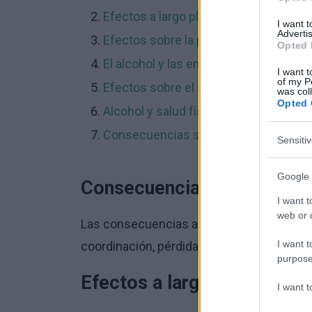
Efectos a largo plazo
I want 
Advertis
Efectos sobre la psique
Opted 
El alcohol y las enfermedades crónic
I want t
of my P
Efectos sobre el sistema nervioso
was col
Opted 
Alcohol y salud física
Consecuencias socioeconómicas
Sensiti
Google 
Consecuencias a corto pla
I want t
web or d
Las consecuencias a corto plazo del con
I want t
coordinación, pérdida de conciencia, intox
purpose
Efectos a largo plazo
I want 