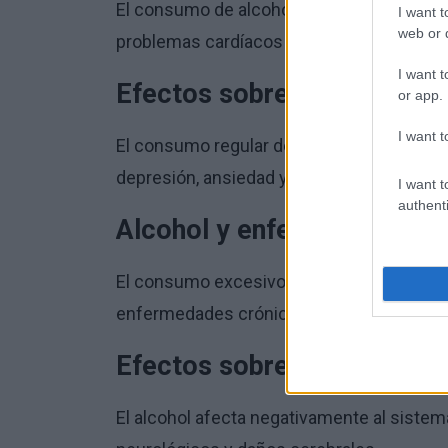
El consumo de alcohol a largo plazo pued
I want t
web or d
problemas cardíacos y otros problemas de
I want t
Efectos sobre la psique
or app.
I want t
El consumo regular de alcohol puede tene
depresión, ansiedad y otros trastornos me
I want t
authenti
Alcohol y enfermedades cr
El consumo excesivo de alcohol se asocia 
enfermedades crónicas, como enfermedade
Efectos sobre el sistema n
El alcohol afecta negativamente al sistem