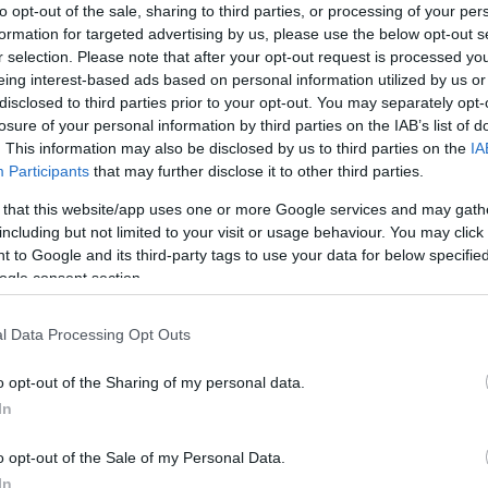
to opt-out of the sale, sharing to third parties, or processing of your per
e texto detalla los diversos aspectos sanitarios
formation for targeted advertising by us, please use the below opt-out s
ohol, con el objetivo de concienciar sobre los
r selection. Please note that after your opt-out request is processed y
eing interest-based ads based on personal information utilized by us or
disclosed to third parties prior to your opt-out. You may separately opt-
losure of your personal information by third parties on the IAB’s list of
. This information may also be disclosed by us to third parties on the
IA
Participants
that may further disclose it to other third parties.
 that this website/app uses one or more Google services and may gath
including but not limited to your visit or usage behaviour. You may click 
 to Google and its third-party tags to use your data for below specifi
ogle consent section.
l Data Processing Opt Outs
o opt-out of the Sharing of my personal data.
In
o opt-out of the Sale of my Personal Data.
In