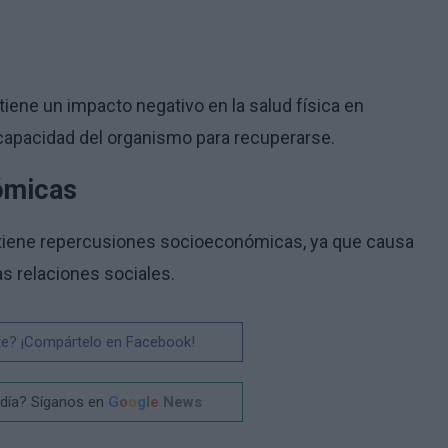
tiene un impacto negativo en la salud física en
a capacidad del organismo para recuperarse.
ómicas
tiene repercusiones socioeconómicas, ya que causa
las relaciones sociales.
te? ¡Compártelo en Facebook!
 día? Síganos en
G
o
o
g
l
e
News