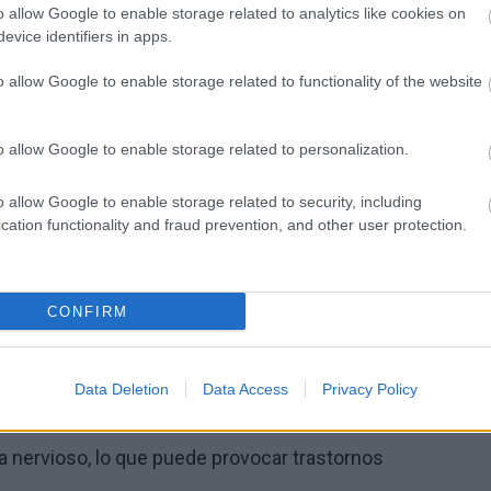
e provocar adicción, enfermedades hepáticas,
o allow Google to enable storage related to analytics like cookies on
evice identifiers in apps.
 salud graves.
o allow Google to enable storage related to functionality of the website
o allow Google to enable storage related to personalization.
r un impacto negativo en la salud mental, provocando
ntales.
o allow Google to enable storage related to security, including
cation functionality and fraud prevention, and other user protection.
ónicas
a un mayor riesgo de desarrollar diversas
CONFIRM
s hepáticas, cardiopatías y cáncer.
Data Deletion
Data Access
Privacy Policy
ervioso
a nervioso, lo que puede provocar trastornos