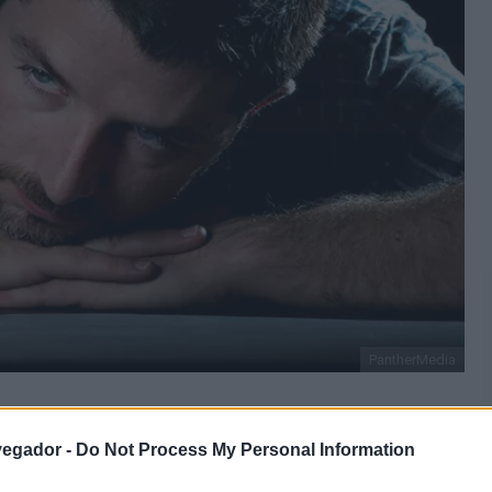
PantherMedia
vegador -
Do Not Process My Personal Information
 una serie de consecuencias negativas, tanto a