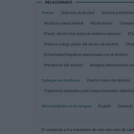
RELACIONADO
Temas
Adicción al alcohol
Alcohol y enferm
Alcohol y salud mental
Alcoholismo
Consum
Efecto del alcohol sobre el sistema nervioso
Ef
Efectos a largo plazo del abuso de alcohol
Efe
Enfermedad hepática relacionada con el alcohol
Prevención del alcohol
Riesgos relacionados co
Categorías médicas
Efecto tóxico del alcohol
Trastornos mentales y del comportamiento debido
Mira también en la lengua
english
deutsch
El contenido y los materiales de este sitio son de cará