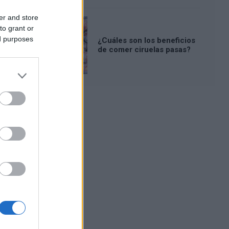
er and store
to grant or
ed purposes
¿Cuáles son los beneficios
de comer ciruelas pasas?
Publicidad: