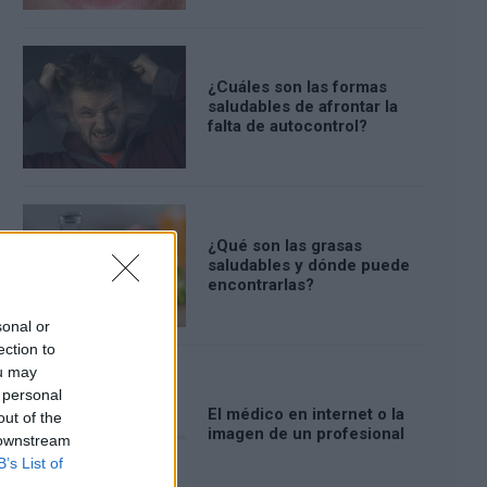
¿Cuáles son las formas
saludables de afrontar la
falta de autocontrol?
¿Qué son las grasas
saludables y dónde puede
encontrarlas?
sonal or
ection to
ou may
 personal
El médico en internet o la
out of the
imagen de un profesional
 downstream
B’s List of