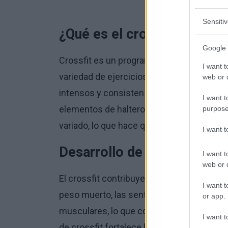
Sensiti
¿Qué es el crossfit?
Google 
Crossfit es un programa de entrenamien
I want t
variedad de ejercicios para mejorar la for
web or d
intensos y consisten en ejercicios realiza
I want t
elementos de halterofilia, gimnasia, carr
purpose
variado, lo que hace que el crossfit sea e
I want 
Desarrollo de la fuerza
I want t
web or d
El crossfit contribuye significativamente 
I want t
peso muerto, las sentadillas, las dominad
or app.
musculares, lo que conduce a un aumento d
I want t
de crossfit fortalece los músculos de tod