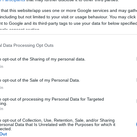
 that this website/app uses one or more Google services and may gath
including but not limited to your visit or usage behaviour. You may click 
 to Google and its third-party tags to use your data for below specifi
ogle consent section.
l Data Processing Opt Outs
o opt-out of the Sharing of my personal data.
dad
In
scular
o opt-out of the Sale of my Personal Data.
In
to opt-out of processing my Personal Data for Targeted
ing.
In
o opt-out of Collection, Use, Retention, Sale, and/or Sharing
ersonal Data that Is Unrelated with the Purposes for which it
lected.
Out