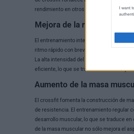
I want t
rendimiento en otros deportes y actividad
authenti
Mejora de la resistencia
El entrenamiento intenso de crossfit mejor
ritmo rápido con breves descansos aument
La alta intensidad del entrenamiento hace 
eficiente, lo que se traduce en una mejor 
Aumento de la masa muscu
El crossfit fomenta la construcción de ma
de resistencia. El entrenamiento regular c
desarrollo muscular, lo que se traduce en
de la masa muscular no sólo mejora el asp