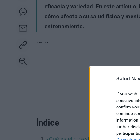
eficacia y variedad. En este artículo,
cómo afecta a su salud física y menta
entrenamiento.
Publicidad:
Salud Na
If you wish 
sensitive in
confirm you
continue se
information 
Índice
further disc
participants
¿Qué es el crossfit?
Downstream 