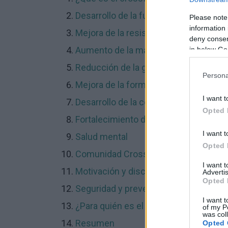
Desarrollo de la fuerza
Please note
information 
Mejora de la resistencia
deny consent
Aumento de la masa muscular
in below Go
Reducción de la grasa corporal
Persona
Mejora de la forma física
I want t
Desarrollo de la coordinación y la agili
Opted 
Fortalecimiento del sistema cardiova
I want t
Salud mental
Opted 
Comunidad Crossfit
I want 
Motivación y disciplina
Advertis
Opted 
Seguridad y prevención de lesiones
I want t
¿Para quién es el crossfit?
of my P
was col
Resumen
Opted 