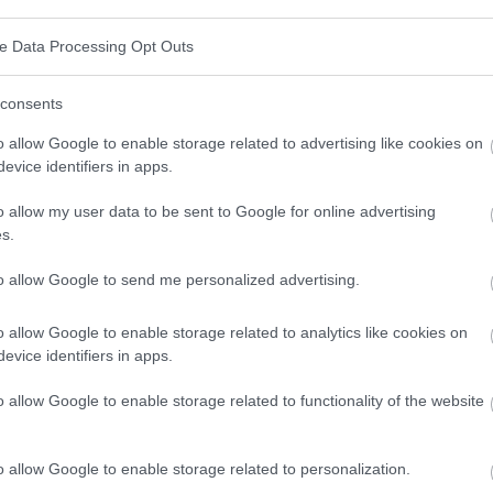
ve Data Processing Opt Outs
consents
to creado por Greg Glassman que combina una
o allow Google to enable storage related to advertising like cookies on
ma física general. Los entrenamientos de crossfit son
evice identifiers in apps.
dos a un ritmo rápido con intervalos cortos. Incluyen
o allow my user data to be sent to Google for online advertising
era, remo, saltos y mucho más. Cada entrenamiento es
s.
mocionante y único.
to allow Google to send me personalized advertising.
o allow Google to enable storage related to analytics like cookies on
evice identifiers in apps.
al desarrollo de la fuerza muscular. Ejercicios como el
o allow Google to enable storage related to functionality of the website
as y el press de banca implican a múltiples grupos
e la fuerza y la masa muscular. La práctica regular
o allow Google to enable storage related to personalization.
o el cuerpo, lo que se traduce en un mejor