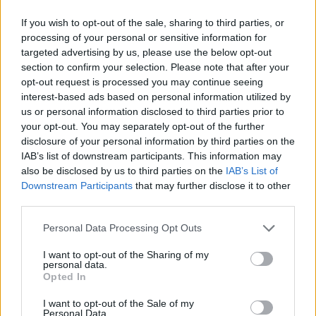
If you wish to opt-out of the sale, sharing to third parties, or
processing of your personal or sensitive information for
targeted advertising by us, please use the below opt-out
section to confirm your selection. Please note that after your
opt-out request is processed you may continue seeing
interest-based ads based on personal information utilized by
us or personal information disclosed to third parties prior to
your opt-out. You may separately opt-out of the further
disclosure of your personal information by third parties on the
IAB’s list of downstream participants. This information may
¿Interesante? ¡Compártelo en Facebook!
also be disclosed by us to third parties on the
IAB’s List of
Downstream Participants
that may further disclose it to other
third parties.
¿Quiere estar al día? Síganos en
G
o
o
g
l
e
News
Please note that this website/app uses one or more Google
Personal Data Processing Opt Outs
services and may gather and store information including but
RELACIONADO
not limited to your visit or usage behaviour. You may click to
I want to opt-out of the Sharing of my
personal data.
grant or deny consent to Google and its third-party tags to
Temas
Antioxidantes
Cocina
Control de peso
Opted In
use your data for below specified purposes in below Google
Ecología
Fibra
Inmunidad
Melocotones
consent section.
I want to opt-out of the Sale of my
Personal Data.