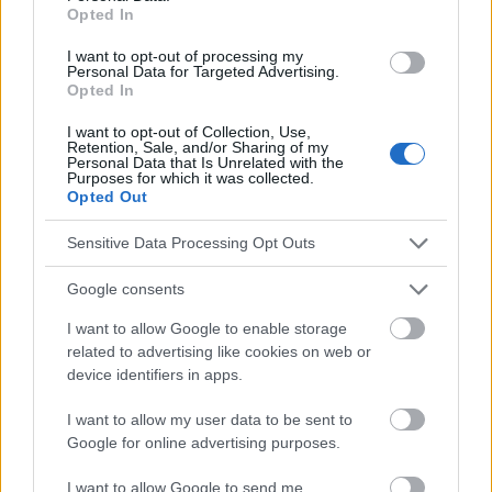
Nutrientes
Polifenoles
Riego
Salud cardiaca
Opted In
Salud de la piel
Salud ocular
Sistema digestivo
I want to opt-out of processing my
Personal Data for Targeted Advertising.
Vitaminas
Opted In
I want to opt-out of Collection, Use,
Mira también en la lengua
english
deutsch
Retention, Sale, and/or Sharing of my
Personal Data that Is Unrelated with the
Purposes for which it was collected.
français
polskim
Opted Out
Sensitive Data Processing Opt Outs
El contenido y los materiales de este sitio son de carácter
educativo e informativo. El editor y los redactores del sitio no son
Google consents
responsables de los efectos de su aplicación. Antes de aplicar
I want to allow Google to enable storage
los consejos y sugerencias incluidos en este sitio web consúltalo
related to advertising like cookies on web or
con un médico.
device identifiers in apps.
I want to allow my user data to be sent to
Publicidad:
Google for online advertising purposes.
I want to allow Google to send me