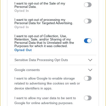
consent section.
I want to opt-out of the Sale of my
Personal Data.
Ecología
Fibra
Funciones cerebrales
Habas
Opted In
Inmunidad
Minerales
Nutrientes
Proteína vegetal
I want to opt-out of processing my
Personal Data for Targeted Advertising.
Salud cardiaca
Salud de la piel
Sistema digestivo
Opted In
Vitaminas
I want to opt-out of Collection, Use,
Retention, Sale, and/or Sharing of my
Personal Data that Is Unrelated with the
Mira también en la lengua
english
deutsch
Purposes for which it was collected.
Opted Out
français
polskim
Sensitive Data Processing Opt Outs
Google consents
El contenido y los materiales de este sitio son de carácter
educativo e informativo. El editor y los redactores del sitio no son
I want to allow Google to enable storage
responsables de los efectos de su aplicación. Antes de aplicar
related to advertising like cookies on web or
los consejos y sugerencias incluidos en este sitio web consúltalo
device identifiers in apps.
con un médico.
I want to allow my user data to be sent to
Google for online advertising purposes.
Publicidad: