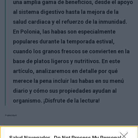
una amplia gama de beneficios, desde el apoyo
al sistema digestivo hasta la mejora de la
salud cardiaca y el refuerzo de la inmunidad.
En Polonia, las habas son especialmente
populares durante la temporada estival,
cuando los granos frescos se convierten en la
base de platos ligeros y nutritivos. En este
artículo, analizaremos en detalle por qué
merece la pena incluir las habas en su menú
diario y cómo sus propiedades ayudan al
organismo. ¡Disfrute de la lectura!
Publicidad:
Salud Navegador -
Do Not Process My Personal