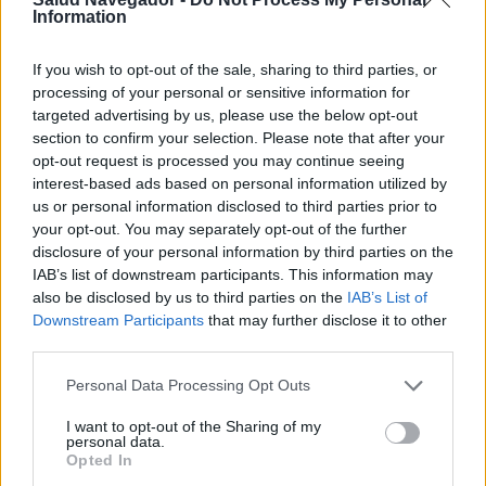
Information
If you wish to opt-out of the sale, sharing to third parties, or
processing of your personal or sensitive information for
targeted advertising by us, please use the below opt-out
section to confirm your selection. Please note that after your
opt-out request is processed you may continue seeing
interest-based ads based on personal information utilized by
us or personal information disclosed to third parties prior to
your opt-out. You may separately opt-out of the further
disclosure of your personal information by third parties on the
IAB’s list of downstream participants. This information may
also be disclosed by us to third parties on the
IAB’s List of
Downstream Participants
that may further disclose it to other
¿Interesante? ¡Compártelo en Facebook!
third parties.
Please note that this website/app uses one or more Google
Personal Data Processing Opt Outs
¿Quiere estar al día? Síganos en
G
o
o
g
l
e
News
services and may gather and store information including but
not limited to your visit or usage behaviour. You may click to
I want to opt-out of the Sharing of my
personal data.
RELACIONADO
grant or deny consent to Google and its third-party tags to
Opted In
use your data for below specified purposes in below Google
Temas
Cocina
Control de peso
Diabetes