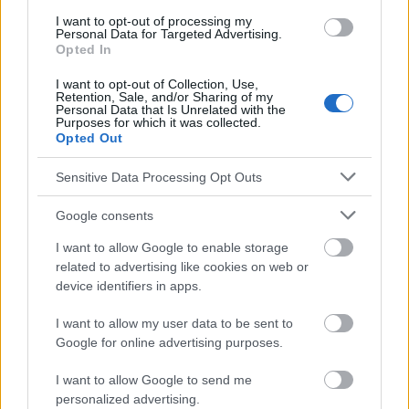
Sistema inmunitario
Valor calorífico
I want to opt-out of processing my
Personal Data for Targeted Advertising.
Opted In
Mira también en la lengua
english
deutsch
I want to opt-out of Collection, Use,
Retention, Sale, and/or Sharing of my
français
polskim
Personal Data that Is Unrelated with the
Purposes for which it was collected.
Opted Out
El contenido y los materiales de este sitio son de carácter
Sensitive Data Processing Opt Outs
educativo e informativo. El editor y los redactores del sitio no son
responsables de los efectos de su aplicación. Antes de aplicar
Google consents
los consejos y sugerencias incluidos en este sitio web consúltalo
con un médico.
I want to allow Google to enable storage
related to advertising like cookies on web or
device identifiers in apps.
Publicidad:
I want to allow my user data to be sent to
Google for online advertising purposes.
I want to allow Google to send me
personalized advertising.