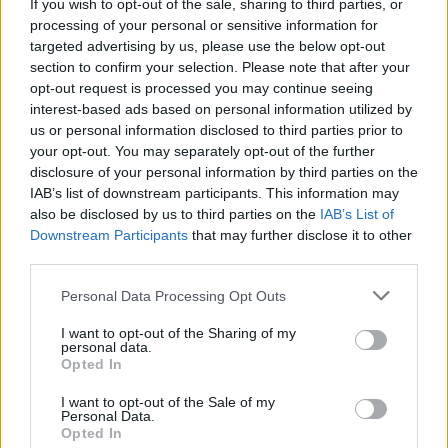
If you wish to opt-out of the sale, sharing to third parties, or
processing of your personal or sensitive information for
targeted advertising by us, please use the below opt-out
section to confirm your selection. Please note that after your
¿Interesante? ¡Compártelo en Facebook!
opt-out request is processed you may continue seeing
interest-based ads based on personal information utilized by
us or personal information disclosed to third parties prior to
¿Quiere estar al día? Síganos en
G
o
o
g
l
e
News
your opt-out. You may separately opt-out of the further
disclosure of your personal information by third parties on the
RELACIONADO
IAB’s list of downstream participants. This information may
also be disclosed by us to third parties on the
IAB’s List of
Temas
Alergias
Antiinflamatorio
Downstream Participants
that may further disclose it to other
third parties.
Beneficios de comer nueces
Please note that this website/app uses one or more Google
Beneficios de comer semillas
Control de peso
Dieta
Personal Data Processing Opt Outs
services and may gather and store information including but
Funciones cerebrales
Grasas saludables
not limited to your visit or usage behaviour. You may click to
I want to opt-out of the Sharing of my
personal data.
grant or deny consent to Google and its third-party tags to
Proteína vegetal
Opted In
Recetas con frutos secos
use your data for below specified purposes in below Google
consent section.
Recetas con semillas
Regulación del azúcar en sangre
I want to opt-out of the Sale of my
Personal Data.
Opted In
Salud cardiaca
Salud ósea
Sistema gastrointestinal