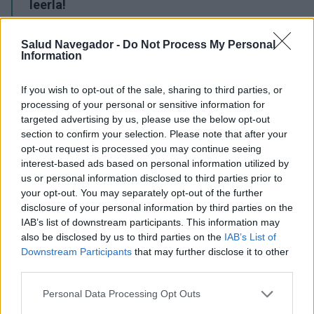
leerla!
Publicidad:
Salud Navegador -
Do Not Process My Personal
Information
If you wish to opt-out of the sale, sharing to third parties, or
processing of your personal or sensitive information for
targeted advertising by us, please use the below opt-out
section to confirm your selection. Please note that after your
opt-out request is processed you may continue seeing
interest-based ads based on personal information utilized by
us or personal information disclosed to third parties prior to
your opt-out. You may separately opt-out of the further
disclosure of your personal information by third parties on the
IAB’s list of downstream participants. This information may
also be disclosed by us to third parties on the
IAB’s List of
Downstream Participants
that may further disclose it to other
third parties.
Please note that this website/app uses one or more Google
Personal Data Processing Opt Outs
¿Interesante? ¡Compártelo en Facebook!
services and may gather and store information including but