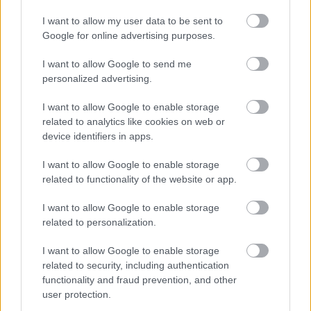
educativo e informativo. El editor y los redactores del sitio no son
responsables de los efectos de su aplicación. Antes de aplicar
I want to allow my user data to be sent to
los consejos y sugerencias incluidos en este sitio web consúltalo
Google for online advertising purposes.
con un médico.
I want to allow Google to send me
personalized advertising.
Publicidad:
I want to allow Google to enable storage
related to analytics like cookies on web or
device identifiers in apps.
I want to allow Google to enable storage
related to functionality of the website or app.
I want to allow Google to enable storage
related to personalization.
I want to allow Google to enable storage
related to security, including authentication
functionality and fraud prevention, and other
user protection.