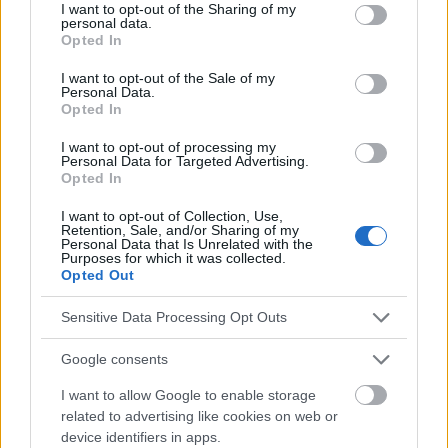
not limited to your visit or usage behaviour. You may click to
I want to opt-out of the Sharing of my
personal data.
grant or deny consent to Google and its third-party tags to
¿Quiere estar al día? Síganos en
G
o
o
g
l
e
News
Opted In
use your data for below specified purposes in below Google
consent section.
I want to opt-out of the Sale of my
Personal Data.
RELACIONADO
Opted In
Temas
Acción
Agradecimiento
Apoyo social
I want to opt-out of processing my
Personal Data for Targeted Advertising.
Atención plena
Autoevaluación
Comparaciones
Opted In
Empatía
Envidia
Envy
Goles propios
I want to opt-out of Collection, Use,
Retention, Sale, and/or Sharing of my
Meditación
Métodos saludables
Reflexión
Personal Data that Is Unrelated with the
Purposes for which it was collected.
Salud-salud-mental
Terapia
Opted Out
Sensitive Data Processing Opt Outs
Mira también en la lengua
english
deutsch
français
polskim
Google consents
I want to allow Google to enable storage
related to advertising like cookies on web or
El contenido y los materiales de este sitio son de carácter
device identifiers in apps.