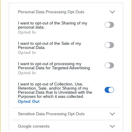
third parties.
Please note that this website/app uses one or more Google
Personal Data Processing Opt Outs
services and may gather and store information including but
not limited to your visit or usage behaviour. You may click to
I want to opt-out of the Sharing of my
¿Interesante? ¡Compártelo en Facebook!
personal data.
grant or deny consent to Google and its third-party tags to
Opted In
use your data for below specified purposes in below Google
consent section.
¿Quiere estar al día? Síganos en
G
o
o
g
l
e
News
I want to opt-out of the Sale of my
Personal Data.
Opted In
RELACIONADO
I want to opt-out of processing my
Personal Data for Targeted Advertising.
Temas
Bajo índice glucémico
Carbohidratos
Opted In
Dieta-sana
Fibra
Grasas saludables
I want to opt-out of Collection, Use,
Retention, Sale, and/or Sharing of my
Individualización
Minerales
Pcos
Personal Data that Is Unrelated with the
Purposes for which it was collected.
Planificación de comidas
Proteína
Opted Out
Resistencia a la insulina
Riego
Sistema endocrino
Sensitive Data Processing Opt Outs
Tiroides
Vitaminas
Google consents