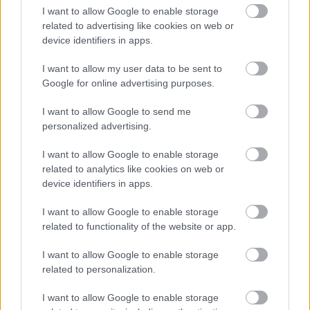
Mira también en la lengua
english
deutsch
I want to allow Google to enable storage
related to advertising like cookies on web or
français
polskim
device identifiers in apps.
I want to allow my user data to be sent to
Google for online advertising purposes.
El contenido y los materiales de este sitio son de carácter
educativo e informativo. El editor y los redactores del sitio no son
I want to allow Google to send me
responsables de los efectos de su aplicación. Antes de aplicar
personalized advertising.
los consejos y sugerencias incluidos en este sitio web consúltalo
con un médico.
I want to allow Google to enable storage
related to analytics like cookies on web or
Publicidad:
device identifiers in apps.
I want to allow Google to enable storage
related to functionality of the website or app.
I want to allow Google to enable storage
related to personalization.
I want to allow Google to enable storage