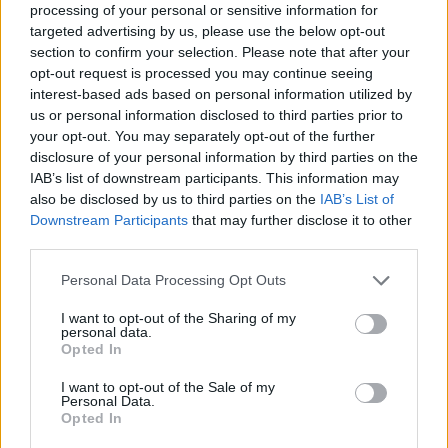
processing of your personal or sensitive information for
targeted advertising by us, please use the below opt-out
section to confirm your selection. Please note that after your
opt-out request is processed you may continue seeing
interest-based ads based on personal information utilized by
¿Interesante? ¡Compártelo en Facebook!
us or personal information disclosed to third parties prior to
your opt-out. You may separately opt-out of the further
disclosure of your personal information by third parties on the
¿Quiere estar al día? Síganos en
G
o
o
g
l
e
News
IAB’s list of downstream participants. This information may
also be disclosed by us to third parties on the
IAB’s List of
Downstream Participants
that may further disclose it to other
RELACIONADO
third parties.
Temas
Alimentos ricos en yodo
Please note that this website/app uses one or more Google
Personal Data Processing Opt Outs
services and may gather and store information including but
Dieta para la glándula tiroides
Hashimoto
not limited to your visit or usage behaviour. You may click to
I want to opt-out of the Sharing of my
personal data.
Hipertiroidismo
Hipotiroidismo
Hormonas-tiroideas
grant or deny consent to Google and its third-party tags to
Opted In
use your data for below specified purposes in below Google
La nutrición y la glándula tiroides
Probióticos
Selenio
consent section.
I want to opt-out of the Sale of my
Personal Data.
Tiroides sana
Una dieta para apoyar el metabolismo
Opted In
Yodo en la dieta
Zinc