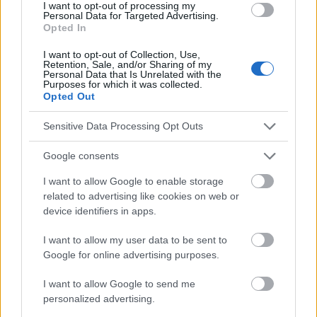
I want to opt-out of processing my
Personal Data for Targeted Advertising.
Opted In
Mira también en la lengua
english
deutsch
français
polskim
I want to opt-out of Collection, Use,
Retention, Sale, and/or Sharing of my
Personal Data that Is Unrelated with the
Purposes for which it was collected.
Opted Out
El contenido y los materiales de este sitio son de carácter
educativo e informativo. El editor y los redactores del sitio no son
Sensitive Data Processing Opt Outs
responsables de los efectos de su aplicación. Antes de aplicar
los consejos y sugerencias incluidos en este sitio web consúltalo
Google consents
con un médico.
I want to allow Google to enable storage
related to advertising like cookies on web or
Publicidad:
device identifiers in apps.
I want to allow my user data to be sent to
Google for online advertising purposes.
I want to allow Google to send me
personalized advertising.