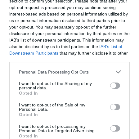
section to confirm your selection. Please note that after your
¿Quiere estar al día? Síganos en
G
o
o
g
l
e
News
opt-out request is processed you may continue seeing
interest-based ads based on personal information utilized by
RELACIONADO
us or personal information disclosed to third parties prior to
your opt-out. You may separately opt-out of the further
Temas
Alimentación-sana
Aperitivos saludables
disclosure of your personal information by third parties on the
IAB’s list of downstream participants. This information may
Aumentar el consumo de fruta y verdura
also be disclosed by us to third parties on the
IAB’s List of
Beneficios de las frutas y hortalizas para la salud
Downstream Participants
that may further disclose it to other
third parties.
Cocina casera
Dieta-sana
Diversificar la dieta
Please note that this website/app uses one or more Google
Personal Data Processing Opt Outs
Educación nutricional
Frutas y verduras de temporada
services and may gather and store information including but
not limited to your visit or usage behaviour. You may click to
I want to opt-out of the Sharing of my
Hábitos alimentarios saludables
Nutrición equilibrada
personal data.
grant or deny consent to Google and its third-party tags to
Opted In
Planificación de comidas
Recetas creativas
use your data for below specified purposes in below Google
consent section.
I want to opt-out of the Sale of my
Valores nutricionales
Verduras y fruta en la dieta
Personal Data.
Opted In
Mira también en la lengua
english
deutsch
I want to opt-out of processing my
Personal Data for Targeted Advertising.
français
polskim
Opted In