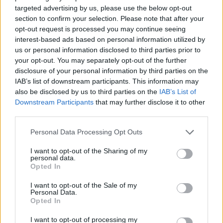
targeted advertising by us, please use the below opt-out
section to confirm your selection. Please note that after your
¿Quiere estar al día? Síganos en
G
o
o
g
l
e
News
opt-out request is processed you may continue seeing
interest-based ads based on personal information utilized by
RELACIONADO
us or personal information disclosed to third parties prior to
your opt-out. You may separately opt-out of the further
Temas
Apoyo a los veganos
Cocina vegana
disclosure of your personal information by third parties on the
IAB’s list of downstream participants. This information may
Comunidad vegana
Deficiencias en una dieta vegana
also be disclosed by us to third parties on the
IAB’s List of
Desarrollo sostenible
Downstream Participants
that may further disclose it to other
third parties.
El impacto medioambiental del veganismo
Please note that this website/app uses one or more Google
Personal Data Processing Opt Outs
Fuentes de proteínas para veganos
services and may gather and store information including but
not limited to your visit or usage behaviour. You may click to
I want to opt-out of the Sharing of my
Fuentes veganas de calcio
Fuentes veganas de hierro
personal data.
grant or deny consent to Google and its third-party tags to
Opted In
Impacto de la dieta en la salud
Proteína vegetal
use your data for below specified purposes in below Google
consent section.
I want to opt-out of the Sale of my
Salud y veganismo
Suplementación en una dieta vegana
Personal Data.
Opted In
Un estilo de vida vegano
Una dieta vegana equilibrada
I want to opt-out of processing my