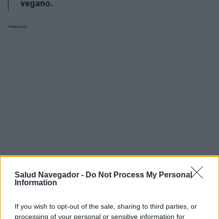
vegano.
Publicidad:
Salud Navegador -
Do Not Process My Personal
Information
If you wish to opt-out of the sale, sharing to third parties, or
¿Interesante? ¡Compártelo en Facebook!
processing of your personal or sensitive information for