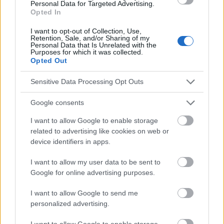
Personal Data for Targeted Advertising.
Mira también en la lengua
english
deutsch
Opted In
français
polskim
I want to opt-out of Collection, Use,
Retention, Sale, and/or Sharing of my
Personal Data that Is Unrelated with the
Purposes for which it was collected.
Opted Out
El contenido y los materiales de este sitio son de carácter
educativo e informativo. El editor y los redactores del sitio no son
Sensitive Data Processing Opt Outs
responsables de los efectos de su aplicación. Antes de aplicar
los consejos y sugerencias incluidos en este sitio web consúltalo
con un médico.
Google consents
I want to allow Google to enable storage
related to advertising like cookies on web or
Publicidad:
device identifiers in apps.
I want to allow my user data to be sent to
Google for online advertising purposes.
I want to allow Google to send me
personalized advertising.
I want to allow Google to enable storage