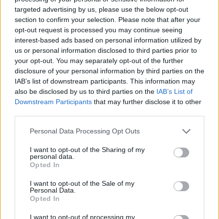
targeted advertising by us, please use the below opt-out
RELACIONADO
section to confirm your selection. Please note that after your
opt-out request is processed you may continue seeing
Temas
Actividad física y dieta
Aperitivos saludables
interest-based ads based on personal information utilized by
Aprender sobre alimentación sana
us or personal information disclosed to third parties prior to
your opt-out. You may separately opt-out of the further
Comidas familiares compartidas
Control de las porciones
disclosure of your personal information by third parties on the
IAB’s list of downstream participants. This information may
Dieta equilibrada para niños
Diversidad alimentaria
also be disclosed by us to third parties on the
IAB’s List of
Educación nutricional para niños
Downstream Participants
that may further disclose it to other
third parties.
Evitar los alimentos procesados
Please note that this website/app uses one or more Google
Personal Data Processing Opt Outs
Frutas y hortalizas para niños
services and may gather and store information including but
not limited to your visit or usage behaviour. You may click to
I want to opt-out of the Sharing of my
Hábitos alimentarios saludables
personal data.
grant or deny consent to Google and its third-party tags to
Opted In
Nutrición saludable para los niños
use your data for below specified purposes in below Google
consent section.
I want to opt-out of the Sale of my
Prevención de la obesidad infantil
Productos integrales
Personal Data.
Opted In
Una dieta rica en nutrientes
I want to opt-out of processing my