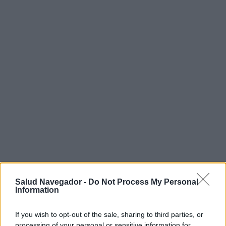
Salud Navegador -
Do Not Process My Personal
¿Interesante? ¡Compártelo en Facebook!
Information
¿Quiere estar al día? Síganos en
G
o
o
g
l
e
News
If you wish to opt-out of the sale, sharing to third parties, or
processing of your personal or sensitive information for