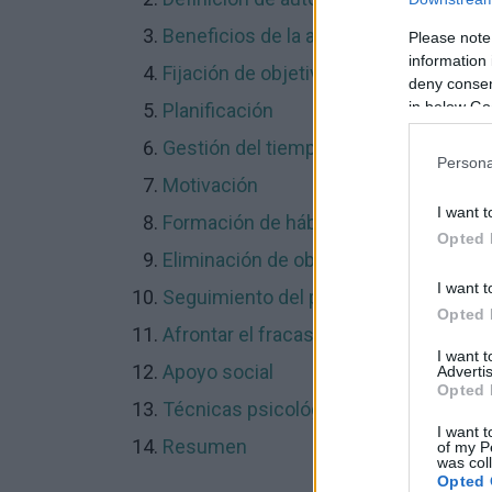
Beneficios de la autodisciplina
Please note
information 
Fijación de objetivos
deny consent
in below Go
Planificación
Gestión del tiempo
Persona
Motivación
I want t
Formación de hábitos
Opted 
Eliminación de obstáculos
I want t
Seguimiento del progreso
Opted 
Afrontar el fracaso
I want 
Apoyo social
Advertis
Opted 
Técnicas psicológicas
I want t
Resumen
of my P
was col
Opted 