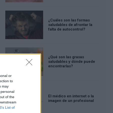
¿Cuáles son las formas
saludables de afrontar la
falta de autocontrol?
¿Qué son las grasas
saludables y dónde puede
encontrarlas?
sonal or
ection to
ou may
 personal
El médico en internet o la
out of the
imagen de un profesional
 downstream
B’s List of