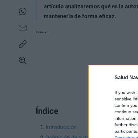
artículo analizaremos qué es la autod
mantenerla de forma eficaz.
Publicidad:
Salud Na
If you wish 
sensitive in
confirm you
Índice
continue se
information 
further disc
Introducción
participants
Definición de autodisciplina
Downstream 