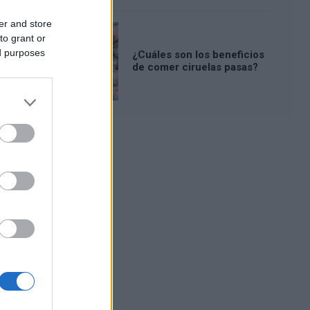
er and store
to grant or
ed purposes
¿Cuáles son los beneficios
de comer ciruelas pasas?
Publicidad: