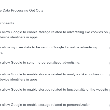
ve Data Processing Opt Outs
rolar los propios impulsos, emociones,
consents
jetivos a largo plazo. Es una habilidad que requiere
o allow Google to enable storage related to advertising like cookies on
orar la autodisciplina puede reportar muchos
evice identifiers in apps.
el trabajo, un estilo de vida más saludable, mejores
o allow my user data to be sent to Google for online advertising
isfacción vital. En este artículo, hablaremos de
s.
rán a reforzar su autodisciplina y alcanzar sus
to allow Google to send me personalized advertising.
o allow Google to enable storage related to analytics like cookies on
evice identifiers in apps.
a
o allow Google to enable storage related to functionality of the website
rolar las propias acciones, emociones y deseos para
ca ser capaz de emprender acciones que estén en
o allow Google to enable storage related to personalization.
ivos, incluso cuando nos enfrentamos a dificultades