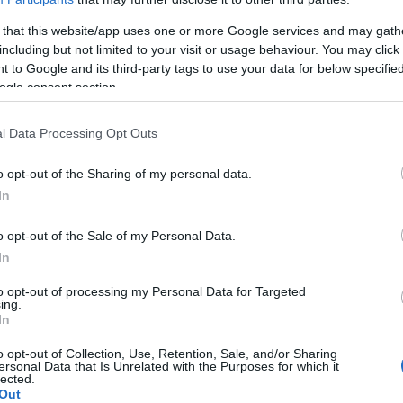
 that this website/app uses one or more Google services and may gath
including but not limited to your visit or usage behaviour. You may click 
 to Google and its third-party tags to use your data for below specifi
es
ogle consent section.
ales
l Data Processing Opt Outs
mas intestinales
o opt-out of the Sharing of my personal data.
In
o opt-out of the Sale of my Personal Data.
In
to opt-out of processing my Personal Data for Targeted
ing.
In
o opt-out of Collection, Use, Retention, Sale, and/or Sharing
ersonal Data that Is Unrelated with the Purposes for which it
lected.
ódicas
Out