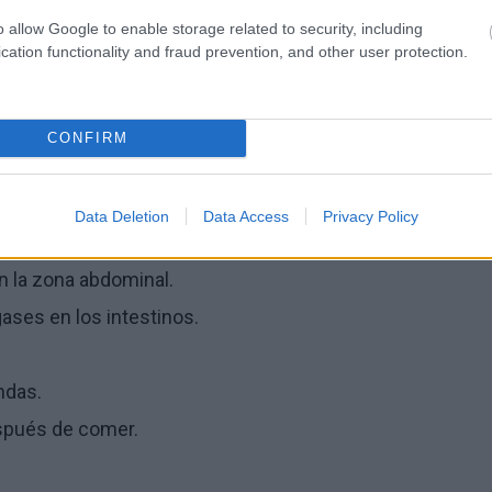
o allow Google to enable storage related to security, including
les:
Como la enfermedad de Crohn o la colitis
cation functionality and fraud prevention, and other user protection.
CONFIRM
intestinales
Data Deletion
Data Access
Privacy Policy
es pueden ser variados e incluir:
n la zona abdominal.
ses en los intestinos.
ndas.
spués de comer.