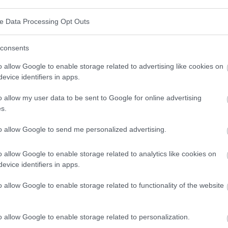
ve Data Processing Opt Outs
consents
testinales
o allow Google to enable storage related to advertising like cookies on
evice identifiers in apps.
 diversas causas, entre ellas
o allow my user data to be sent to Google for online advertising
s.
luyen intolerancia a la lactosa, la fructosa o el
to allow Google to send me personalized advertising.
e a la función intestinal, provocando diversas
o allow Google to enable storage related to analytics like cookies on
evice identifiers in apps.
ibra y rica en alimentos procesados puede contribuir
o allow Google to enable storage related to functionality of the website
o allow Google to enable storage related to personalization.
s bacterianas, víricas o parasitarias pueden provocar