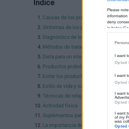
Índice
Please note
information 
Causas de los problemas intestinales
deny consent
Síntomas de los problemas intestinal
in below Go
Diagnóstico de los problemas intestin
Persona
Métodos de tratamiento de los proble
I want t
Dieta para un intestino sano
Opted 
Productos probióticos y prebióticos
I want t
Evitar los productos problemáticos
Opted 
Estilo de vida y salud intestinal
I want 
Técnicas de relajación
Advertis
Opted 
Actividad física
I want t
Suplementos para un intestino sano
of my P
was col
La importancia de las revisiones peri
Opted 