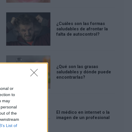
¿Cuáles son las formas
saludables de afrontar la
falta de autocontrol?
¿Qué son las grasas
saludables y dónde puede
encontrarlas?
sonal or
ection to
ou may
 personal
El médico en internet o la
out of the
imagen de un profesional
 downstream
B’s List of