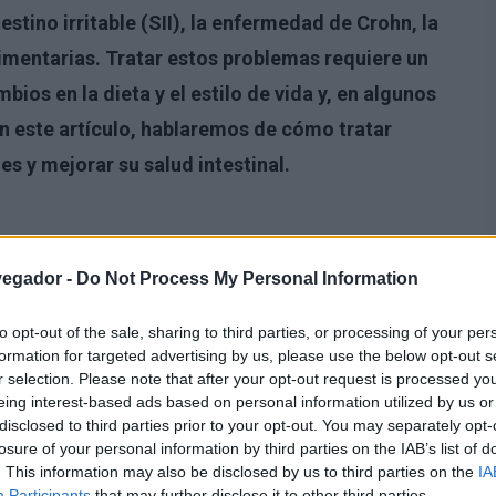
stino irritable (SII), la enfermedad de Crohn, la
alimentarias. Tratar estos problemas requiere un
ios en la dieta y el estilo de vida y, en algunos
n este artículo, hablaremos de cómo tratar
s y mejorar su salud intestinal.
vegador -
Do Not Process My Personal Information
to opt-out of the sale, sharing to third parties, or processing of your per
formation for targeted advertising by us, please use the below opt-out s
r selection. Please note that after your opt-out request is processed y
eing interest-based ads based on personal information utilized by us or
disclosed to third parties prior to your opt-out. You may separately opt-
losure of your personal information by third parties on the IAB’s list of
. This information may also be disclosed by us to third parties on the
IA
Participants
that may further disclose it to other third parties.