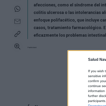
afecciones, como el síndrome del inte
colitis ulcerosa o las intolerancias 
enfoque polifacético, que incluye camb
casos, tratamiento farmacológico. E
eficazmente los problemas intestinale
Publicidad:
Salud Na
If you wish 
sensitive in
confirm you
continue se
information 
further disc
participants
Downstream 