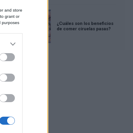
er and store
to grant or
ed purposes
¿Cuáles son los beneficios
de comer ciruelas pasas?
Publicidad: