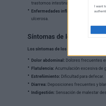
trastornos intestinales.
I want t
Enfermedades inflamatorias intestina
authenti
ulcerosa.
Síntomas de los problemas 
Los síntomas de los problemas intestinal
Dolor abdominal:
Dolores frecuentes e
Flatulencia:
Acumulación excesiva de ga
Estreñimiento:
Dificultad para defecar.
Diarrea:
Deposiciones frecuentes y bla
Indigestión:
Sensación de malestar de