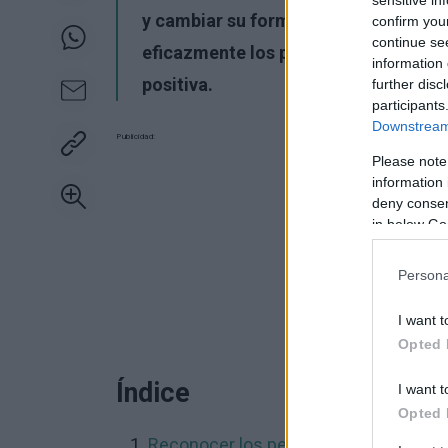
y cambiar su forma de ver el mundo.
confirm you
continue se
eficazmente los pensamientos negati
information 
positiva.
further disc
participants
Downstream 
Publicidad:
Please note
information 
deny consent
in below Go
Persona
I want t
Opted 
Índice
I want t
Opted 
Reconocer los pensamientos negativ