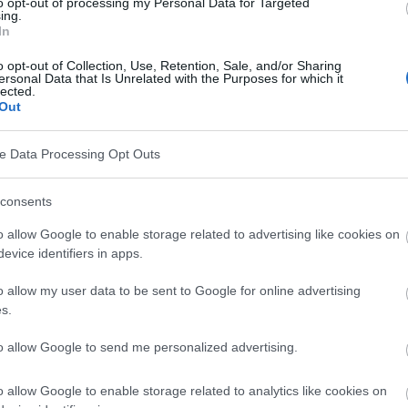
to opt-out of processing my Personal Data for Targeted
ing.
In
o opt-out of Collection, Use, Retention, Sale, and/or Sharing
ersonal Data that Is Unrelated with the Purposes for which it
lected.
Out
ve Data Processing Opt Outs
consents
o allow Google to enable storage related to advertising like cookies on
os negativos
evice identifiers in apps.
o allow my user data to be sent to Google for online advertising
entos negativos es reconocerlos y comprender de
s.
to allow Google to send me personalized advertising.
o allow Google to enable storage related to analytics like cookies on