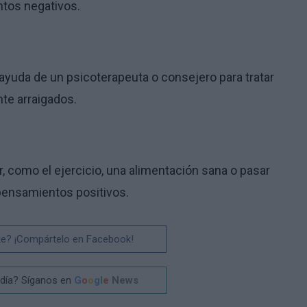
tos negativos.
ayuda de un psicoterapeuta o consejero para tratar
te arraigados.
r, como el ejercicio, una alimentación sana o pasar
 pensamientos positivos.
te? ¡Compártelo en Facebook!
 día? Síganos en
G
o
o
g
l
e
News