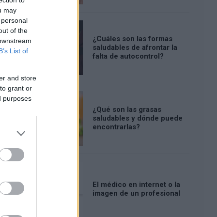
ou may
 personal
out of the
¿Cuáles son las formas
 downstream
saludables de afrontar la
B’s List of
falta de autocontrol?
er and store
to grant or
ed purposes
¿Qué son las grasas
saludables y dónde puede
encontrarlas?
El médico en internet o la
imagen de un profesional