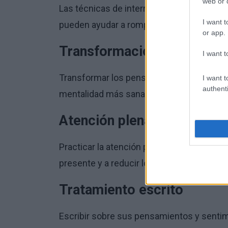
web or d
Las técnicas de interrupción, como la resp
I want t
pueden ayudar a romper el ciclo del pens
or app.
Transformación positiva
I want t
Transformar los pensamientos negativos 
I want t
authenti
mentalidad más sana.
Atención plena y meditaci
Practicar la atención plena y la meditac
presente y a reducir los pensamientos ne
Tratamiento escrito
Escribir sobre sus pensamientos y sentim