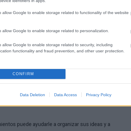
evice identifiers in apps.
iración profunda o centrarse en otra actividad,
o allow Google to enable storage related to functionality of the website
amiento negativo.
o allow Google to enable storage related to personalization.
en mensajes positivos es un paso clave hacia una
o allow Google to enable storage related to security, including
cation functionality and fraud prevention, and other user protection.
ón
CONFIRM
ión puede ayudarle a ser más consciente del momento
gativos.
Data Deletion
Data Access
Privacy Policy
ientos puede ayudarle a organizar sus ideas y a