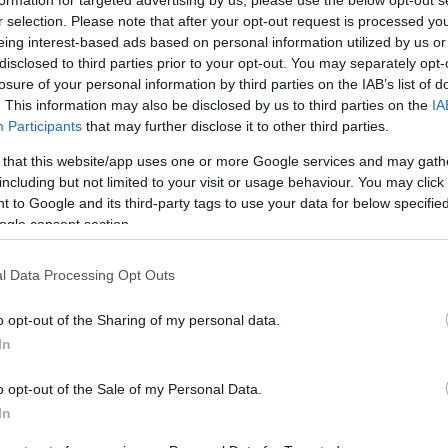
 En este artículo, veremos cómo puede gestionar
r selection. Please note that after your opt-out request is processed y
eing interest-based ads based on personal information utilized by us or
vos y trabajar para conseguir una mentalidad más
disclosed to third parties prior to your opt-out. You may separately opt-
losure of your personal information by third parties on the IAB’s list of
. This information may also be disclosed by us to third parties on the
IA
Participants
that may further disclose it to other third parties.
 that this website/app uses one or more Google services and may gath
including but not limited to your visit or usage behaviour. You may click 
 to Google and its third-party tags to use your data for below specifi
ogle consent section.
l Data Processing Opt Outs
o opt-out of the Sharing of my personal data.
In
o opt-out of the Sale of my Personal Data.
In
os