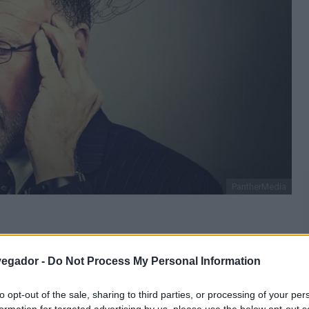
PantherMedia
ener un gran impacto en nuestras vidas,
vegador -
Do Not Process My Personal Information
nestar, ansiedad o depresión. Afortunadamente,
to opt-out of the sale, sharing to third parties, or processing of your per
e pueden ayudarle a gestionar estos pensamientos
formation for targeted advertising by us, please use the below opt-out s