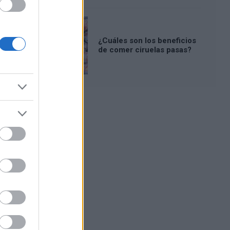
¿Cuáles son los beneficios
de comer ciruelas pasas?
Publicidad: