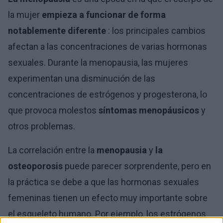
la mujer
empieza a funcionar de forma
notablemente diferente
: los principales cambios
afectan a las concentraciones de varias hormonas
sexuales. Durante la menopausia, las mujeres
experimentan una disminución de las
concentraciones de estrógenos y progesterona, lo
que provoca molestos
síntomas menopáusicos
y
otros problemas.
La correlación entre la
menopausia
y
la
osteoporosis
puede parecer sorprendente, pero en
la práctica se debe a que las hormonas sexuales
femeninas tienen un efecto muy importante sobre
el esqueleto humano. Por ejemplo, los estrógenos