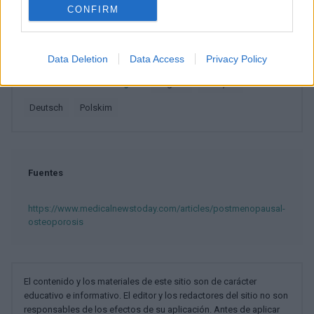
CONFIRM
Sistema genitourinario y hormonas sexuales
Trastornos de la mineralización y estructura óseas
Data Deletion
Data Access
Privacy Policy
Mira también en la lengua
english
français
deutsch
polskim
Fuentes
https://www.medicalnewstoday.com/articles/postmenopausal-
osteoporosis
El contenido y los materiales de este sitio son de carácter
educativo e informativo. El editor y los redactores del sitio no son
responsables de los efectos de su aplicación. Antes de aplicar