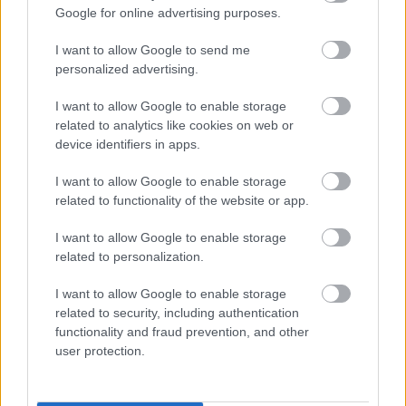
Google for online advertising purposes.
Temas
Menopausia
Osteoporosis
I want to allow Google to send me
Síntomas-menopausia
personalized advertising.
Categorías médicas
I want to allow Google to enable storage
Afecciones de la menopausia y la peri-menopausia
related to analytics like cookies on web or
device identifiers in apps.
Enfermedades del sistema musculoesquelético y del tejido
conjuntivo
I want to allow Google to enable storage
Ginecología y obstetricia
related to functionality of the website or app.
Hemorragia intensa en el periodo premenopáusico
I want to allow Google to enable storage
related to personalization.
Osteoporosis con fractura patológica
Osteoporosis posmenopáusica
I want to allow Google to enable storage
related to security, including authentication
Osteoporosis posmenopáusica con fractura patológica
functionality and fraud prevention, and other
user protection.
Osteoporosis sin fractura patológica
Otras afecciones especificadas asociadas con la
menopausia y la peri-menopausia