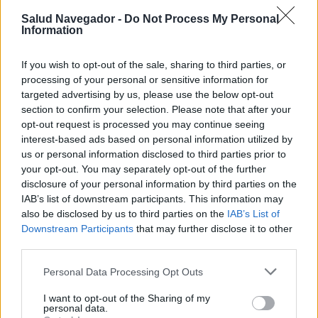
regulan la función de las células implicadas en los
Salud Navegador -
Do Not Process My Personal
Information
procesos de reconstrucción y reabsorción ósea,
como los
osteoclastos, los osteocitos y los
If you wish to opt-out of the sale, sharing to third parties, or
osteoblastos
- cuando disminuye la concentración
processing of your personal or sensitive information for
targeted advertising by us, please use the below opt-out
de estas hormonas en el organismo femenino, el
section to confirm your selection. Please note that after your
efecto puede ser un debilitamiento de la estructura
opt-out request is processed you may continue seeing
interest-based ads based on personal information utilized by
ósea.
us or personal information disclosed to third parties prior to
your opt-out. You may separately opt-out of the further
La
osteoporosis
asociada a la
menopausia
es
disclosure of your personal information by third parties on the
IAB’s list of downstream participants. This information may
peligrosa en el sentido de que, incluso durante un
also be disclosed by us to third parties on the
IAB’s List of
largo periodo de tiempo, la paciente puede
Downstream Participants
that may further disclose it to other
third parties.
experimentar un deterioro gradual de la estructura
Please note that this website/app uses one or more Google
ósea, aunque esto puede no causar ningún síntoma.
Personal Data Processing Opt Outs
services and may gather and store information including but
En el caso de la
osteoporosis
avanzada, pueden
not limited to your visit or usage behaviour. You may click to
I want to opt-out of the Sharing of my
personal data.
grant or deny consent to Google and its third-party tags to
producirse
fracturas incluso después de