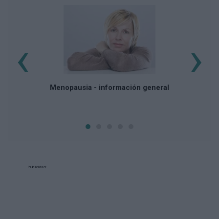
‹
›
Ef
Menopausia - información general
Publicidad: