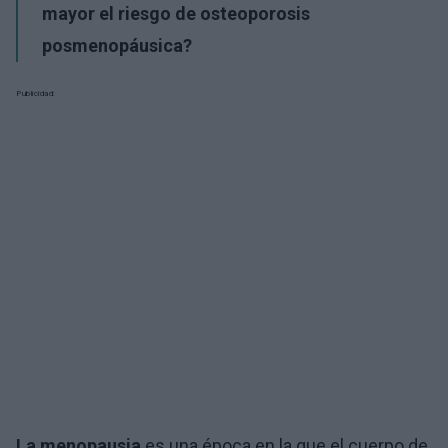
mayor el riesgo de osteoporosis
posmenopáusica?
Publicidad:
La menopausia
es una época en la que el cuerpo de