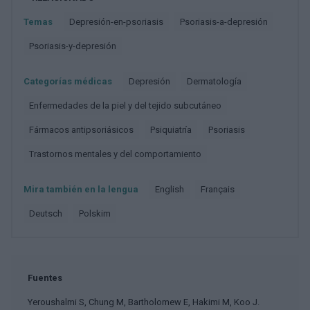
Temas
Depresión-en-psoriasis
Psoriasis-a-depresión
Psoriasis-y-depresión
Categorías médicas
Depresión
Dermatología
Enfermedades de la piel y del tejido subcutáneo
Fármacos antipsoriásicos
Psiquiatría
Psoriasis
Trastornos mentales y del comportamiento
Mira también en la lengua
english
français
deutsch
polskim
Fuentes
Yeroushalmi S, Chung M, Bartholomew E, Hakimi M, Koo J.