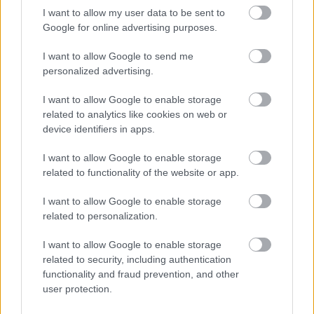
I want to allow my user data to be sent to
Google for online advertising purposes.
Lee el siguiente texto de la categoría:
I want to allow Google to send me
personalized advertising.
DEPRESIÓN
I want to allow Google to enable storage
related to analytics like cookies on web or
device identifiers in apps.
I want to allow Google to enable storage
¿Cómo ayuda el running a tratar la
related to functionality of the website or app.
depresión?
I want to allow Google to enable storage
related to personalization.
Depresión
I want to allow Google to enable storage
24-11-2022
,
Michał Grabowski
related to security, including authentication
Puedes leer este texto en 3 min.
functionality and fraud prevention, and other
user protection.