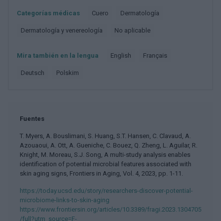
Categorías médicas
Cuero
Dermatología
Dermatología y venereología
No aplicable
Mira también en la lengua
english
français
deutsch
polskim
Fuentes
T. Myers, A. Bouslimani, S. Huang, S.T. Hansen, C. Clavaud, A.
Azouaoui, A. Ott, A. Gueniche, C. Bouez, Q. Zheng, L. Aguilar, R.
Knight, M. Moreau, S.J. Song, A multi-study analysis enables
identification of potential microbial features associated with
skin aging signs, Frontiers in Aging, Vol. 4, 2023, pp. 1-11.
https://today.ucsd.edu/story/researchers-discover-potential-
microbiome-links-to-skin-aging
https://www.frontiersin.org/articles/10.3389/fragi.2023.1304705
/full?utm_source=F-