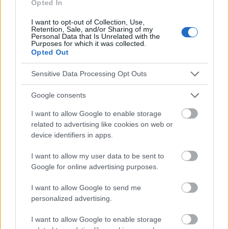
Opted In
El microbioma cutáneo y el envejecimiento de la piel,
foto: panthermedia
I want to opt-out of Collection, Use,
La exposición de la piel a
diversos factores
Retention, Sale, and/or Sharing of my
Personal Data that Is Unrelated with the
Purposes for which it was collected.
externos
influye en el perfil de los microorganismos
Opted Out
de la superficie cutánea, que varía de una parte del
Sensitive Data Processing Opt Outs
cuerpo a otra. El propio proceso de envejecimiento
está influido tanto por cambios internos en el ámbito
Google consents
del metabolismo celular, el sistema inmunitario o el
I want to allow Google to enable storage
related to advertising like cookies on web or
equilibrio endocrino, como por factores externos
device identifiers in apps.
como la contaminación atmosférica, el tabaquismo,
I want to allow my user data to be sent to
el estrés o la dieta.
Google for online advertising purposes.
Su influencia en el envejecimiento de la piel alcanza
I want to allow Google to send me
personalized advertising.
hasta el 80%. La comprensión de la relación entre el
microbioma cutáneo y el estado de la piel y los
I want to allow Google to enable storage