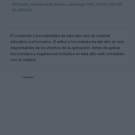
NTF&utm_medium=EMLX&utm_campaign=PRD_FEOPS_201700
00_ARTICLE
El contenido y los materiales de este sitio son de carácter
educativo e informativo. El editor y los redactores del sitio no son
responsables de los efectos de su aplicación. Antes de aplicar
los consejos y sugerencias incluidos en este sitio web consúltalo
con un médico.
Publicidad: