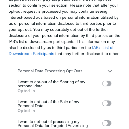
section to confirm your selection. Please note that after your
completa que los resultados de estudios aislados,
opt-out request is processed you may continue seeing
aunque hayan sido realizados por un equipo
interest-based ads based on personal information utilized by
us or personal information disclosed to third parties prior to
diferente y con métodos distintos.
your opt-out. You may separately opt-out of the further
disclosure of your personal information by third parties on the
IAB’s list of downstream participants. This information may
also be disclosed by us to third parties on the
IAB’s List of
Downstream Participants
that may further disclose it to other
third parties.
Please note that this website/app uses one or more Google
Personal Data Processing Opt Outs
services and may gather and store information including but
not limited to your visit or usage behaviour. You may click to
I want to opt-out of the Sharing of my
personal data.
grant or deny consent to Google and its third-party tags to
Opted In
use your data for below specified purposes in below Google
consent section.
I want to opt-out of the Sale of my
Personal Data.
Opted In
I want to opt-out of processing my
Personal Data for Targeted Advertising.