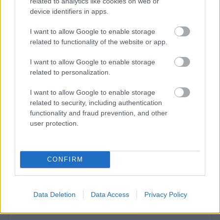
related to analytics like cookies on web or
procesos de envejecimiento, así como la realización
device identifiers in apps.
de estudios experimentales, brindan la oportunidad
I want to allow Google to enable storage
de desarrollar nuevas líneas de productos que
related to functionality of the website or app.
retrasen el proceso de envejecimiento
y tengan un
I want to allow Google to enable storage
efecto positivo en el aspecto de la piel.
related to personalization.
I want to allow Google to enable storage
¿Interesante? ¡Compártelo en Facebook!
related to security, including authentication
functionality and fraud prevention, and other
user protection.
¿Quiere estar al día? Síganos en
G
o
o
g
l
e
News
RELACIONADO
CONFIRM
Temas
Arrugas
Cara
Envejecimiento
Examen múltiple
Microbioma
Data Deletion
Data Access
Privacy Policy
Tewl (pérdida transepidérmica de agua)