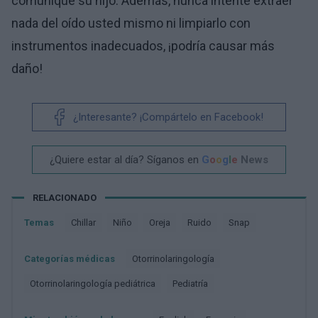
comunique su hijo. Además, nunca intente extraer
nada del oído usted mismo ni limpiarlo con
instrumentos inadecuados, ¡podría causar más
daño!
¿Interesante? ¡Compártelo en Facebook!
¿Quiere estar al día? Síganos en
G
o
o
g
l
e
News
RELACIONADO
Temas
Chillar
Niño
Oreja
Ruido
Snap
Categorías médicas
Otorrinolaringología
Otorrinolaringología pediátrica
Pediatría