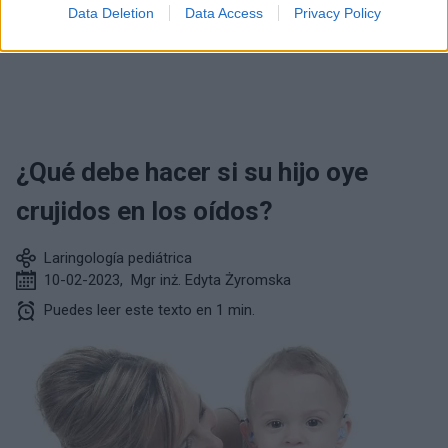
Data Deletion
Data Access
Privacy Policy
LARINGOLOGÍA PEDIÁTRICA
¿Qué debe hacer si su hijo oye
crujidos en los oídos?
Laringología pediátrica
10-02-2023
,
Mgr inż. Edyta Żyromska
Puedes leer este texto en 1 min.