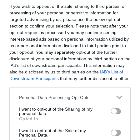
If you wish to opt-out of the sale, sharing to third parties, or
processing of your personal or sensitive information for
targeted advertising by us, please use the below opt-out
section to confirm your selection. Please note that after your
opt-out request is processed you may continue seeing
RECOMENDAMOS CONTENIDO DE CATEGORÍA
interest-based ads based on personal information utilized by
LARINGOLOGÍA PEDIÁTRICA
us or personal information disclosed to third parties prior to
your opt-out. You may separately opt-out of the further
disclosure of your personal information by third parties on the
IAB’s list of downstream participants. This information may
also be disclosed by us to third parties on the
IAB’s List of
Downstream Participants
that may further disclose it to other
‹
›
third parties.
Please note that this website/app uses one or more Google
Personal Data Processing Opt Outs
services and may gather and store information including but
not limited to your visit or usage behaviour. You may click to
I want to opt-out of the Sharing of my
¿Dolor de garganta o amigdalitis? - o cuándo ir
personal data.
grant or deny consent to Google and its third-party tags to
al médico con su hijo
Opted In
use your data for below specified purposes in below Google
consent section.
I want to opt-out of the Sale of my
Personal Data.