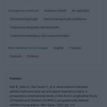
Categorías médicas
Autismo infantil
No aplicable
Otorrinolaringología
Otorrinolaringología pediátrica
Trastornos integrales del desarrollo
Trastornos mentales y del comportamiento
Mira también en la lengua
english
français
deutsch
polskim
Fuentes
Hall A., Maw R., Iles Caven Y., et al. Associations between
autistic traits and early ear and upper respiratory signs: a
prospective observational study of the Avon Longitudinal Study
of Parents and Children (VUAPAC) geographically defined
childhood population. BMJ Open, 2023, pp. 1-9.