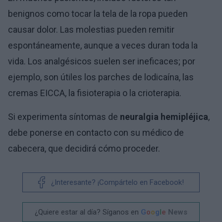
benignos como tocar la tela de la ropa pueden
causar dolor. Las molestias pueden remitir
espontáneamente, aunque a veces duran toda la
vida. Los analgésicos suelen ser ineficaces; por
ejemplo, son útiles los parches de lodicaína, las
cremas EICCA, la fisioterapia o la crioterapia.
Si experimenta síntomas de
neuralgia hemipléjica
,
debe ponerse en contacto con su médico de
cabecera, que decidirá cómo proceder.
¿Interesante? ¡Compártelo en Facebook!
¿Quiere estar al día? Síganos en
G
o
o
g
l
e
News