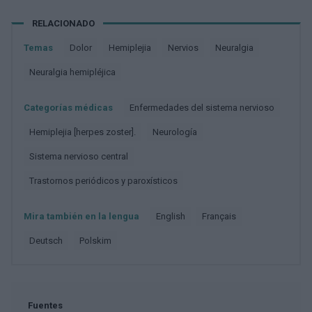
RELACIONADO
Temas
Dolor
Hemiplejia
Nervios
Neuralgia
Neuralgia hemipléjica
Categorías médicas
Enfermedades del sistema nervioso
Hemiplejia [herpes zoster].
Neurología
Sistema nervioso central
Trastornos periódicos y paroxísticos
Mira también en la lengua
english
français
deutsch
polskim
Fuentes