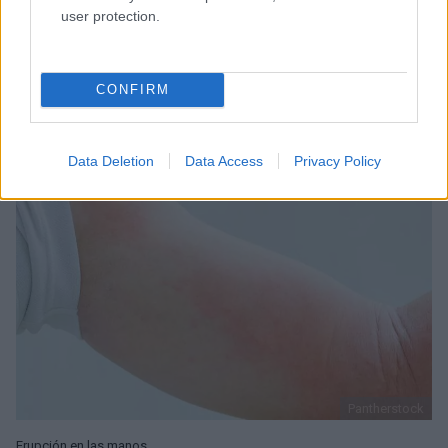
user protection.
Enfermedades del SNC
10-02-2021
,
Mgr inż. Edyta Żyromska
Puedes leer este texto en 2 min.
CONFIRM
Data Deletion
Data Access
Privacy Policy
Pantherstock
Erupción en las manos