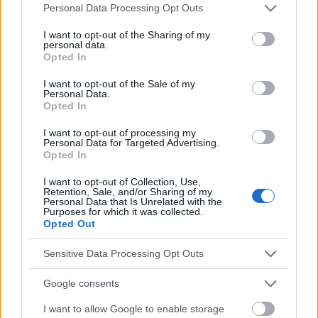
Please note that this website/app uses one or more Google
Personal Data Processing Opt Outs
services and may gather and store information including but
not limited to your visit or usage behaviour. You may click to
I want to opt-out of the Sharing of my
personal data.
grant or deny consent to Google and its third-party tags to
Opted In
use your data for below specified purposes in below Google
consent section.
I want to opt-out of the Sale of my
Personal Data.
Opted In
I want to opt-out of processing my
Personal Data for Targeted Advertising.
Opted In
Publicidad:
I want to opt-out of Collection, Use,
Retention, Sale, and/or Sharing of my
Personal Data that Is Unrelated with the
Purposes for which it was collected.
Opted Out
Sensitive Data Processing Opt Outs
Google consents
I want to allow Google to enable storage