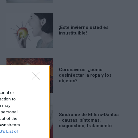
¡Este invierno usted es
insustituible!
Coronavirus: ¿cómo
desinfectar la ropa y los
objetos?
sonal or
ection to
ou may
 personal
Síndrome de Ehlers-Danlos
out of the
- causas, síntomas,
 downstream
diagnóstico, tratamiento
B’s List of