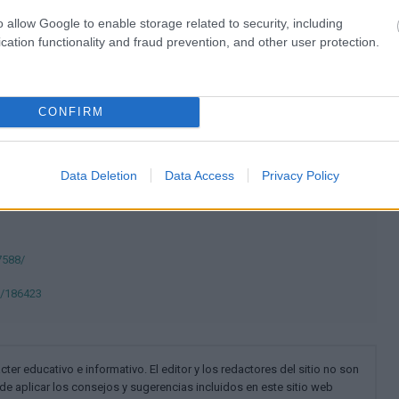
o allow Google to enable storage related to security, including
ov-2
Vulnerabilidad
cation functionality and fraud prevention, and other user protection.
Genética clínica
Noticias
CONFIRM
deutsch
polskim
Data Deletion
Data Access
Privacy Policy
7588/
d/186423
cter educativo e informativo. El editor y los redactores del sitio no son
de aplicar los consejos y sugerencias incluidos en este sitio web