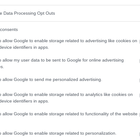
codificado por el gen ECA2, lo que provoca la
ve Data Processing Opt Outs
ca que el ECA2 es la "puerta de entrada" del virus en el
puede haber miles de variantes y mutaciones dentro
consents
enor susceptibilidad a la enfermedad. Por lo tanto,
o allow Google to enable storage related to advertising like cookies on
is genéticos avanzados. Suponiendo, no obstante, que
evice identifiers in apps.
umento de la susceptibilidad a contraer el SRAS-CoV-
o allow my user data to be sent to Google for online advertising
stigadores busquen inhibidores que inhiban dicha
s.
ontrar un fármaco eficaz para inhibir la posibilidad
to allow Google to send me personalized advertising.
o allow Google to enable storage related to analytics like cookies on
evice identifiers in apps.
te? ¡Compártelo en Facebook!
o allow Google to enable storage related to functionality of the website
 día? Síganos en
G
o
o
g
l
e
News
o allow Google to enable storage related to personalization.