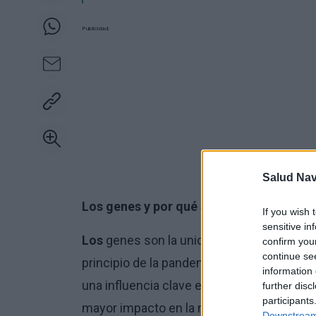
Publicidad:
Salud Na
Los genes y por qué son tan importante
If you wish 
sensitive in
Los
genes son la unidad básica de la heren
confirm you
continue se
principio de la pandemia de coronavirus s
information 
una influencia clave en el desarrollo de 
further disc
participants
mayor impacto en la morbilidad de lo que
Downstream 