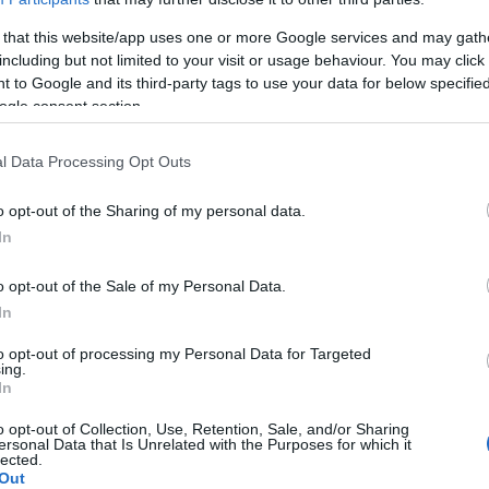
entes variantes del gen ECA2 influyeron en la
 that this website/app uses one or more Google services and may gath
 por lo que es muy probable que también ocurra lo
including but not limited to your visit or usage behaviour. You may click 
 to Google and its third-party tags to use your data for below specifi
ogle consent section.
l Data Processing Opt Outs
más susceptibles de contraer una enfermedad
o opt-out of the Sharing of my personal data.
nuevo. Se han realizado estudios sobre el VIH o el
In
s pacientes con una mutación en el gen CCR5 son...
o opt-out of the Sale of my Personal Data.
VIH.
In
to opt-out of processing my Personal Data for Targeted
ing.
In
do en prestigiosas revistas científicas, sostienen
o opt-out of Collection, Use, Retention, Sale, and/or Sharing
vación de proteínas víricas
, que se produce por
ersonal Data that Is Unrelated with the Purposes for which it
lected.
 las células pulmonares. La proteína vírica así
Out