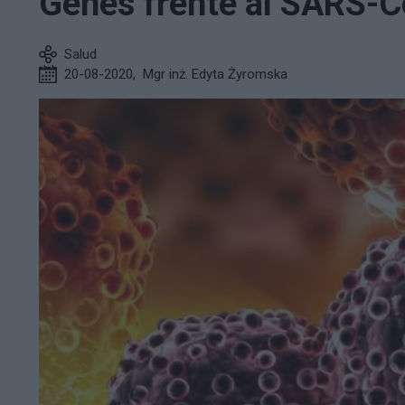
Genes frente al SARS-
Salud
20-08-2020
,
Mgr inż. Edyta Żyromska