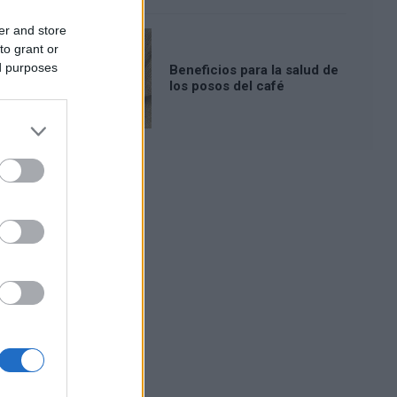
er and store
to grant or
ed purposes
Beneficios para la salud de
los posos del café
Publicidad: