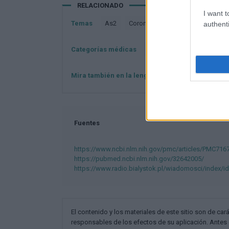
RELACIONADO
I want t
Temas
As2
Coronavirus
Genes
Sars-c
authenti
Categorías médicas
Enfermedades víricas
Mira también en la lengua
english
français
Fuentes
https://www.ncbi.nlm.nih.gov/pmc/articles/PMC716
https://pubmed.ncbi.nlm.nih.gov/32642005/
https://www.radio.bialystok.pl/wiadomosci/index/i
El contenido y los materiales de este sitio son de cará
responsables de los efectos de su aplicación. Antes 