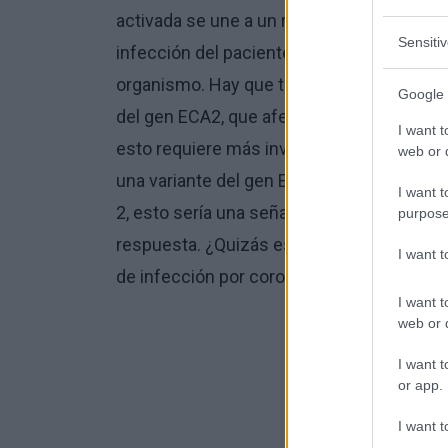
activada se une a un receptor específico, 
Sensiti
infección del paciente. Así pues, todo indi
organismo. Hay que tener en cuenta que 
Google 
del gen ECA2, que afectan a una mayor o m
I want t
esto requiere más investigación y anális
web or d
una variante del gen ECA2 influya en un a
I want t
2, esto sería una señal para que los inve
purpose
respuesta. ¿Quizás esta vía conduzca a enc
I want 
de infección por coronavirus?
I want t
web or d
¿Interesan
I want t
or app.
¿Quiere estar al
I want t