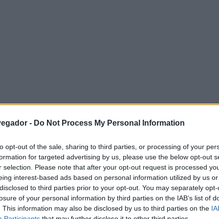
vegador -
Do Not Process My Personal Information
s
to opt-out of the sale, sharing to third parties, or processing of your per
formation for targeted advertising by us, please use the below opt-out s
cia y son los que nos hacen diferentes. Ya al
r selection. Please note that after your opt-out request is processed y
eing interest-based ads based on personal information utilized by us or
e indicó que
la expresión del gen
ECA2 podía tener
disclosed to third parties prior to your opt-out. You may separately opt-
la enfermedad. Resulta que el ECA2 puede tener un
losure of your personal information by third parties on the IAB’s list of
. This information may also be disclosed by us to third parties on the
IA
 pensamos. Como señalan los investigadores de la
Participants
that may further disclose it to other third parties.