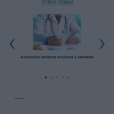
OTROS TEMAS
‹
›
Ap
Asistencia sanitaria nocturna y navideña
Publicidad: