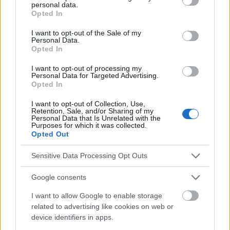
personal data.
grant or deny consent to Google and its third-party tags to
¿Alivia el cannabis el dolor?
Opted In
use your data for below specified purposes in below Google
consent section.
I want to opt-out of the Sale of my
Personal Data.
En la actualidad, no existen pruebas concluyentes
Opted In
que respalden los potentes efectos analgésicos del
I want to opt-out of processing my
cannabis. La sustancia muestra cierto potencial,
Personal Data for Targeted Advertising.
Opted In
pero las investigaciones realizadas hasta la fecha
I want to opt-out of Collection, Use,
no permiten considerarla un tratamiento eficaz
Retention, Sale, and/or Sharing of my
Personal Data that Is Unrelated with the
contra el dolor
.
Purposes for which it was collected.
Opted Out
Los expertos también destacan el riesgo de efectos
Sensitive Data Processing Opt Outs
secundarios y el riesgo de adicción. Debe tenerse
Google consents
especial precaución con los productos de origen
I want to allow Google to enable storage
incierto, que pueden estar poco probados y suponer
related to advertising like cookies on web or
un riesgo real para la salud y la vida.
device identifiers in apps.