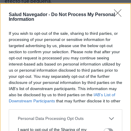
efecto fue pequeña.
Salud Navegador -
Do Not Process My Personal
Además, los efectos secundarios a menudo
Information
superaban los beneficios potenciales.
If you wish to opt-out of the sale, sharing to third parties, or
¿Cuáles son los efectos
processing of your personal or sensitive information for
targeted advertising by us, please use the below opt-out
secundarios del consumo de
section to confirm your selection. Please note that after your
opt-out request is processed you may continue seeing
cannabis medicinal?
interest-based ads based on personal information utilized by
us or personal information disclosed to third parties prior to
your opt-out. You may separately opt-out of the further
El estudio demostró que los consumidores de
disclosure of your personal information by third parties on the
cannabis medicinal experimentaban diversos
IAB’s list of downstream participants. This information may
also be disclosed by us to third parties on the
IAB’s List of
efectos secundarios, como somnolencia, náuseas y
Downstream Participants
that may further disclose it to other
mareos. Dados los beneficios mínimos, el uso
third parties.
continuado de la sustancia resultó ineficaz para los
Please note that this website/app uses one or more Google
Personal Data Processing Opt Outs
services and may gather and store information including but
pacientes.
not limited to your visit or usage behaviour. You may click to
I want to opt-out of the Sharing of my