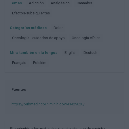
Temas
Adicción
Analgésico
Cannabis
Efectos-subsiguientes
Categorías médicas
Dolor
Oncología - cuidados de apoyo
Oncología clínica
Mira también en la lengua
english
deutsch
français
polskim
Fuentes
https://pubmed.ncbi.nlm.nih.gov/41429020/
El contenido y los materiales de este sitio son de carácter