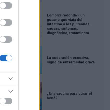
Lombriz redonda - un
gusano que viaja del
intestino a los pulmones -
causas, síntomas,
diagnóstico, tratamiento
La sudoración excesiva,
signo de enfermedad grave
¿Una vacuna para curar el
acné?