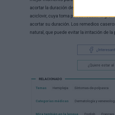
acortar la duración de la enfermedad. Para
aciclovir, cuya toma puede reducir la gra
acortar su duración. Los remedios casero
natural, que puede evitar la irritación de la
¿Interesan
¿Quiere estar al
RELACIONADO
Temas
Hemiplejia
Síntomas-de-polpasca
Categorías médicas
Dermatología y venereolog
Mira también en la lengua
english
français