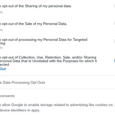
dad, pero lo más habitual es que el herpes zóster
o opt-out of the Sharing of my personal data.
nas con la inmunidad debilitada. Los síntomas
In
stante molestos:
¿cuánto pueden durar las
o opt-out of the Sale of my Personal Data.
acelerar el periodo de curación tras el herpes
In
to opt-out of processing my Personal Data for Targeted
ing.
In
o opt-out of Collection, Use, Retention, Sale, and/or Sharing
ersonal Data that Is Unrelated with the Purposes for which it
lected.
Out
ve Data Processing Opt Outs
consents
o allow Google to enable storage related to advertising like cookies on
evice identifiers in apps.
 bastante desagradables: una queja típica es el