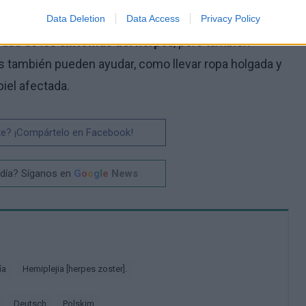
 ello se utilizan medicamentos antivirales como el
Data Deletion
Data Access
Privacy Policy
vedad de los
síntomas del herpes
, pero también
s también pueden ayudar, como llevar ropa holgada y
 piel afectada.
te? ¡Compártelo en Facebook!
 día? Síganos en
G
o
o
g
l
e
News
ía
Hemiplejia [herpes zoster].
deutsch
polskim