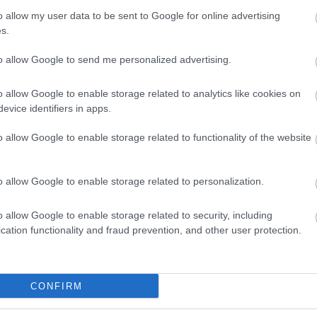
o allow my user data to be sent to Google for online advertising
 picor que aparece en la zona del nervio ocupada por
s.
iones se localizan en el torso, la espalda o la cara). El
to allow Google to send me personalized advertising.
parición de ampollas en la piel del paciente, que
stras.
o allow Google to enable storage related to analytics like cookies on
evice identifiers in apps.
 y dolores muy intensos, por lo que los pacientes
o allow Google to enable storage related to functionality of the website
s síntomas. Por lo general, las lesiones
tres a cinco semanas, pero es imposible decir
o allow Google to enable storage related to personalization.
erminado: puede ocurrir que en algunas personas las
arezcan al cabo de sólo dos semanas.
o allow Google to enable storage related to security, including
cation functionality and fraud prevention, and other user protection.
rupción -normalmente entre uno y cinco días antes-
iplejia
, como hormigueo, entumecimiento o
CONFIRM
ición posterior de las lesiones cutáneas. Éste es el
 que el especialista puede recomendar medidas para