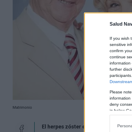
Salud Na
If you wish 
sensitive in
confirm you
continue se
information 
further disc
participants
Downstream 
Please note
information 
deny consent
Matrimonio
in below Go
Persona
El herpes zóster es una enfermedad 