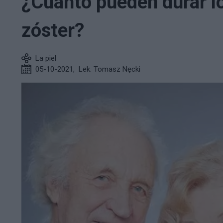
¿Cuánto pueden durar l
zóster?
La piel
05-10-2021
,
Lek. Tomasz Nęcki