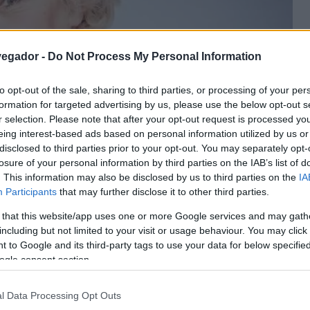
vegador -
Do Not Process My Personal Information
to opt-out of the sale, sharing to third parties, or processing of your per
formation for targeted advertising by us, please use the below opt-out s
r selection. Please note that after your opt-out request is processed y
eing interest-based ads based on personal information utilized by us or
disclosed to third parties prior to your opt-out. You may separately opt-
losure of your personal information by third parties on the IAB’s list of
. This information may also be disclosed by us to third parties on the
IA
Participants
that may further disclose it to other third parties.
 that this website/app uses one or more Google services and may gath
PantherMedia
including but not limited to your visit or usage behaviour. You may click 
 to Google and its third-party tags to use your data for below specifi
ogle consent section.
l Data Processing Opt Outs
vírica causada por
el virus de la varicela
. Puede