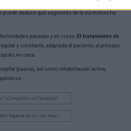
ra el neurólogo. Basándose en la historia del paciente,
e puede deducir qué segmento de la vía motora ha
nfermedades pasadas y en curso.
El tratamiento de
regular y constante, adaptada al paciente, al principio
después en casa.
ospital (pasiva), así como rehabilitación activa,
apéuticos.
te? ¡Compártelo en Facebook!
 día? Síganos en
G
o
o
g
l
e
News