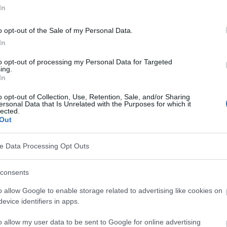
fermedad paresia
In
es como:
o opt-out of the Sale of my Personal Data.
In
to opt-out of processing my Personal Data for Targeted
ing.
In
o opt-out of Collection, Use, Retention, Sale, and/or Sharing
ersonal Data that Is Unrelated with the Purposes for which it
lected.
Out
ve Data Processing Opt Outs
n papel clave en la hemiparesia.
consents
a vía motora, cuya finalidad es conducir los impulsos
o allow Google to enable storage related to advertising like cookies on
a los músculos. Los daños o lesiones pueden afectar
evice identifiers in apps.
rvioso periférico y también al propio músculo.
o allow my user data to be sent to Google for online advertising