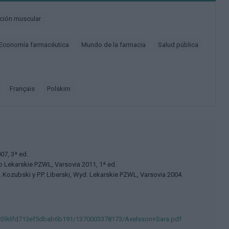
tación muscular
Economía farmacéutica
Mundo de la farmacia
Salud pública
français
polskim
07, 3ª ed.
o Lekarskie PZWL, Varsovia 2011, 1ª ed.
Kozubski y P.P. Liberski, Wyd. Lekarskie PZWL, Varsovia 2004.
.1859dfd713ef5dbab6b191/1370003378173/Axelsson+Sara.pdf