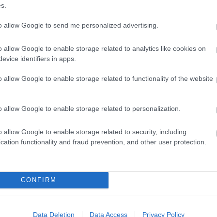
s.
rastorno mental es la causa de la paresia. Una
to allow Google to send me personalized advertising.
 del cuerpo (por ejemplo, un brazo, una pierna) o a
 mitad izquierda del cuerpo). La paresia puede
o allow Google to enable storage related to analytics like cookies on
muy rápidamente (incluso en pocos minutos). El
evice identifiers in apps.
ndicativo de dónde está dañada la vía motora y de la
o allow Google to enable storage related to functionality of the website
o allow Google to enable storage related to personalization.
o allow Google to enable storage related to security, including
cation functionality and fraud prevention, and other user protection.
iférico)
ema nervioso central).
CONFIRM
Data Deletion
Data Access
Privacy Policy