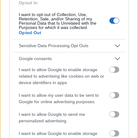
Opted In
I want to opt-out of Collection, Use,
El contenido y los materiales de este sitio son de carácter
Retention, Sale, and/or Sharing of my
educativo e informativo. El editor y los redactores del sitio no son
Personal Data that Is Unrelated with the
Purposes for which it was collected.
responsables de los efectos de su aplicación. Antes de aplicar
Opted Out
los consejos y sugerencias incluidos en este sitio web consúltalo
con un médico.
Sensitive Data Processing Opt Outs
Google consents
Publicidad:
I want to allow Google to enable storage
related to advertising like cookies on web or
device identifiers in apps.
I want to allow my user data to be sent to
Google for online advertising purposes.
I want to allow Google to send me
personalized advertising.
I want to allow Google to enable storage