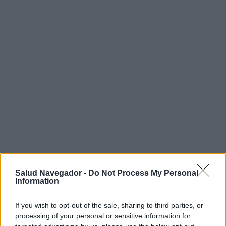
¿Interesante? ¡Compártelo en Facebook!
Salud Navegador -
Do Not Process My Personal
Information
¿Quiere estar al día? Síganos en
G
o
o
g
l
e
News
If you wish to opt-out of the sale, sharing to third parties, or
processing of your personal or sensitive information for
RELACIONADO