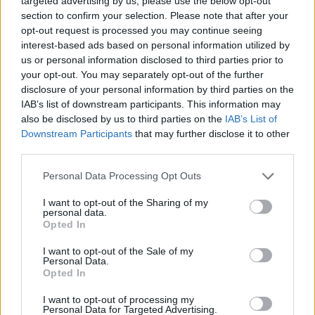
targeted advertising by us, please use the below opt-out
section to confirm your selection. Please note that after your
Temas
Digestión
Flora intestinal
opt-out request is processed you may continue seeing
interest-based ads based on personal information utilized by
Trastornos de la absorción
us or personal information disclosed to third parties prior to
your opt-out. You may separately opt-out of the further
Mira también en la lengua
english
français
disclosure of your personal information by third parties on the
IAB’s list of downstream participants. This information may
deutsch
polskim
also be disclosed by us to third parties on the
IAB’s List of
Downstream Participants
that may further disclose it to other
third parties.
Please note that this website/app uses one or more Google
Fuentes
Personal Data Processing Opt Outs
services and may gather and store information including but
"Problemas de salud seleccionados condicionados por una
not limited to your visit or usage behaviour. You may click to
I want to opt-out of the Sharing of my
nutrición infantil inadecuada - aspecto clínico y de enfermería"
personal data.
grant or deny consent to Google and its third-party tags to
Opted In
R. J. Makosiej, E. Czkwianiac, L. Sochacka [en:] "Selected issue
use your data for below specified purposes in below Google
from paediatrics and paediatric nursing. Podręcznik dla
consent section.
I want to opt-out of the Sale of my
studentów pielęgniarstwa i położnictwa" (Cuestión
Personal Data.
seleccionada de pediatría y enfermería pediátrica. Manual para
Opted In
estudiantes de enfermería y matronas) editado por L.
Sochacka, A. Wojtyłko, Opole 2012.
I want to opt-out of processing my
Personal Data for Targeted Advertising.