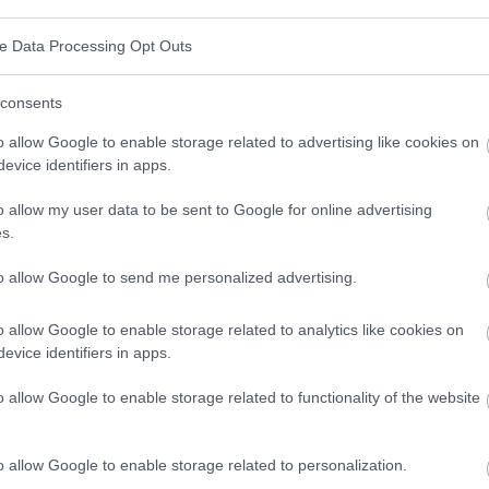
fermedad en la que se produce una parálisis de
las
ve Data Processing Opt Outs
as situadas en el cerebro), lo que a su vez conduce a
pués a la muerte.
consents
o allow Google to enable storage related to advertising like cookies on
 de esta enfermedad neurodegenerativa incurable y
evice identifiers in apps.
o allow my user data to be sent to Google for online advertising
s.
ción de:
to allow Google to send me personalized advertising.
o allow Google to enable storage related to analytics like cookies on
evice identifiers in apps.
o allow Google to enable storage related to functionality of the website
o allow Google to enable storage related to personalization.
de la familia contrae la enfermedad, la probabilidad