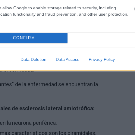
 pequeña), herencia autosómica dominante,
o allow Google to enable storage related to security, including
cation functionality and fraud prevention, and other user protection.
les pesados),
onoce.
CONFIRM
Data Deletion
Data Access
Privacy Policy
a
causa de la
esclerosis lateral amiotrófica y los
ta enfermedad.
ntes" de la enfermedad se encuentran la
les de esclerosis lateral amiotrófica:
en la neurona periférica.
tomas característicos son los piramidales.