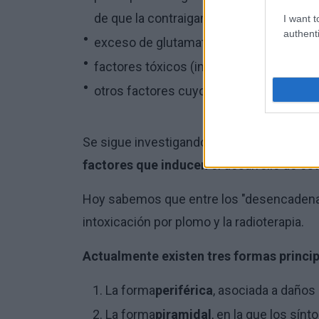
de que la contraigan los demás es muy
I want t
authenti
exceso de glutamato,
factores tóxicos (intoxicación por meta
otros factores cuyo papel aún se desc
Se sigue investigando para comprender l
factores que inducen
el desarrollo de es
Hoy sabemos que entre los "desencadena
intoxicación por plomo y la radioterapia.
Actualmente existen tres formas principa
La forma
periférica
, asociada a daños 
La forma
piramidal
, en la que los sín