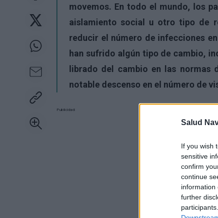
movemos. En todo el mundo, los pa
aislamiento social u otro tipo de 
reducir el número de infecciones en
han sufrido algún tipo de cambio, in
librado del cambio en las normas 
notable descenso en el número de vis
Publicidad:
Salud Na
If you wish 
sensitive in
confirm you
continue se
information 
further disc
participants
Downstream 