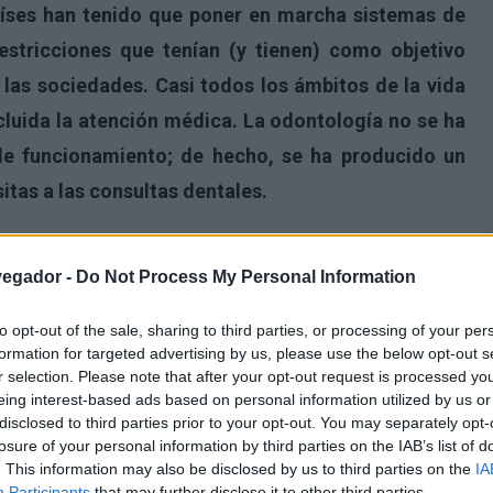
íses han tenido que poner en marcha sistemas de
restricciones que tenían (y tienen) como objetivo
 las sociedades. Casi todos los ámbitos de la vida
cluida la atención médica. La odontología no se ha
de funcionamiento; de hecho, se ha producido un
itas a las consultas dentales.
vegador -
Do Not Process My Personal Information
to opt-out of the sale, sharing to third parties, or processing of your per
formation for targeted advertising by us, please use the below opt-out s
r selection. Please note that after your opt-out request is processed y
eing interest-based ads based on personal information utilized by us or
disclosed to third parties prior to your opt-out. You may separately opt-
losure of your personal information by third parties on the IAB’s list of
. This information may also be disclosed by us to third parties on the
IA
Participants
that may further disclose it to other third parties.