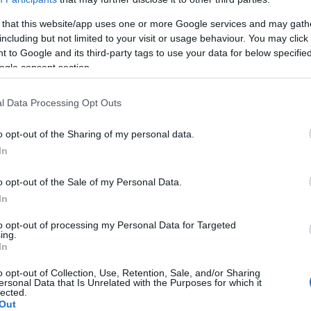
 that this website/app uses one or more Google services and may gath
including but not limited to your visit or usage behaviour. You may click 
on riesgo de infección por coronavirus
 to Google and its third-party tags to use your data for below specifi
ogle consent section.
l Data Processing Opt Outs
o opt-out of the Sharing of my personal data.
In
s prestados en consulta en atención primaria general,
o opt-out of the Sale of my Personal Data.
ogía restauradora debe limitarse a los procedimientos
In
ente, es decir, la presencia de dolor, procesos
to opt-out of processing my Personal Data for Targeted
ing.
smos, quistes y afecciones con un alto riesgo de
In
 ¿Cómo afectan las recomendaciones anteriores de
o opt-out of Collection, Use, Retention, Sale, and/or Sharing
ersonal Data that Is Unrelated with the Purposes for which it
o de la odontología? ¿Se ha producido algún cambio
lected.
Out
2 que prevalece desde principios de casi 2020?