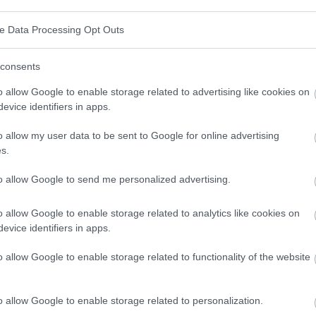
e médicos con riesgo de infección
ve Data Processing Opt Outs
consents
o allow Google to enable storage related to advertising like cookies on
s grupos profesionales médicos con mayor riesgo de
evice identifiers in apps.
 la era de la pandemia, tienen un mayor nivel de riesgo
o allow my user data to be sent to Google for online advertising
ecir, por hacer su trabajo. Como puede leer en muchas
s.
amplia difusión, los propios pacientes no saben cómo
to allow Google to send me personalized advertising.
n. Sin embargo, según las
recomendaciones del
sólo se puede ayudar a un paciente en una situación
o allow Google to enable storage related to analytics like cookies on
evice identifiers in apps.
por tanto, sigue siendo la situación de otros pacientes
atido durante muchos años en el contexto de la mejora
o allow Google to enable storage related to functionality of the website
o allow Google to enable storage related to personalization.
ras