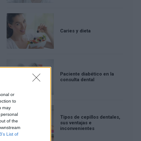
Caries y dieta
Paciente diabético en la
consulta dental
sonal or
ection to
ou may
 personal
Tipos de cepillos dentales,
out of the
sus ventajas e
 downstream
inconvenientes
B’s List of