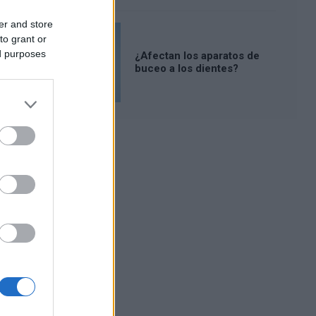
er and store
to grant or
ed purposes
¿Afectan los aparatos de
buceo a los dientes?
Publicidad: